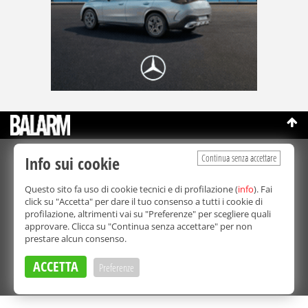
Continua senza accettare
Info sui cookie
©Copyright 2003-2026
Bmedia Srl
- P.IVA 07064240828
La riproduzione totale o parziale di tutti i contenuti, in qualunque
Questo sito fa uso di cookie tecnici e di profilazione (
info
). Fai
forma, su qualsiasi supporto è proibita.
click su "Accetta" per dare il tuo consenso a tutti i cookie di
Balarm.it è una testata giornalistica registrata. Autorizzazione del
profilazione, altrimenti vai su "Preferenze" per scegliere quali
Tribunale di Palermo n° 32 del 21/10/2003
approvare. Clicca su "Continua senza accettare" per non
Direttore responsabile:
Fabio Ricotta
prestare alcun consenso.
Privacy e Cookie Policy
ACCETTA
Preferenze