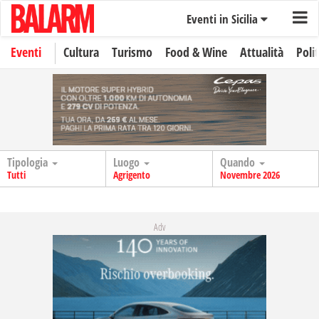
Eventi in Sicilia
Eventi
Cultura
Turismo
Food & Wine
Attualità
Polit
Tipologia
Luogo
Quando
Tutti
Agrigento
Novembre 2026
Adv