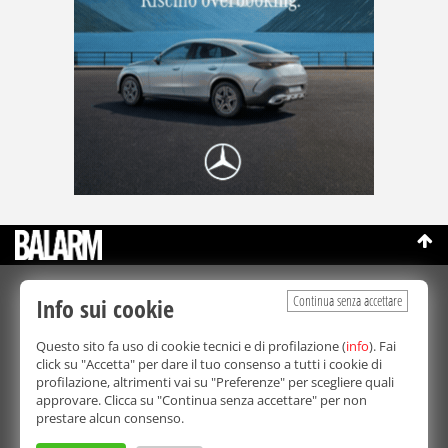
©Copyright 2003-2026
Continua senza accettare
Info sui cookie
Bmedia Srl
- P.IVA 07064240828
La riproduzione totale o parziale di tutti i contenuti, in qualunque
Questo sito fa uso di cookie tecnici e di profilazione (
forma, su qualsiasi supporto è proibita.
info
). Fai
Balarm.it è una testata giornalistica registrata. Autorizzazione del
click su "Accetta" per dare il tuo consenso a tutti i cookie di
Tribunale di Palermo n° 32 del 21/10/2003
profilazione, altrimenti vai su "Preferenze" per scegliere quali
Direttore responsabile:
Fabio Ricotta
approvare. Clicca su "Continua senza accettare" per non
Privacy e Cookie Policy
prestare alcun consenso.