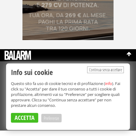
Continua senza accettare
Info sui cookie
©Copyright 2003-2026
Bmedia Srl
- P.IVA 07064240828
La riproduzione totale o parziale di tutti i contenuti, in qualunque
Questo sito fa uso di cookie tecnici e di profilazione (
info
). Fai
forma, su qualsiasi supporto è proibita.
click su "Accetta" per dare il tuo consenso a tutti i cookie di
Balarm.it è una testata giornalistica registrata. Autorizzazione del
profilazione, altrimenti vai su "Preferenze" per scegliere quali
Tribunale di Palermo n° 32 del 21/10/2003
approvare. Clicca su "Continua senza accettare" per non
Direttore responsabile:
Fabio Ricotta
prestare alcun consenso.
Privacy e Cookie Policy
ACCETTA
Preferenze