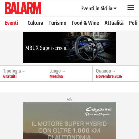
Eventi in Sicilia
Eventi
Cultura
Turismo
Food & Wine
Attualità
Polit
Tipologia
Luogo
Quando
Gratuiti
Messina
Novembre 2026
Adv