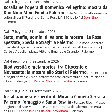
Dal 10 luglio al 15 settembre 2026
Rosalia nell'opera di Domenico Pellegrino: mostra da
Don Nino Mind Food a Palermo
/ Nell'ambito delle iniziative
culturali per il "Festino di Santa Rosalia", il 10 luglio [...]
Don Nino
-
Palermo
Dal 17 luglio al 31 ottobre 2026
Stato, mafia, uomini di valore: la mostra "Le Rose
Spezzate, Speciale Stragi" a Palermo
/ "Le Rose Spezzate,
Speciale Stragi" è una mostra fortemente voluta dall'Associazione [...]
Corte d'Appello - piazza Vittorio Emanuele Orlando - Palermo
Dal 4 giugno al 7 settembre 2026
Biodiversità e metamorfosi tra Ottocento e
Novecento: la mostra allo Steri di Palermo
/ Un intreccio
di segni, forme e visioni attraversa arte, architettura e natura, dando
vita a un dialogo [...]
Palazzo Chiaramonte-Steri
- Palermo
Dal 11 luglio al 11 settembre 2026
Installazione site-specific di Micaela Cometa Xerra: a
Palermo l'omaggio a Santa Rosalia
/ Palazzo Riso – Museo
Regionale d'Arte Moderna e Contemporanea di Palermo presenta
dall'11 [...]
Cappella e Loggia dell'Incoronata
- Palermo