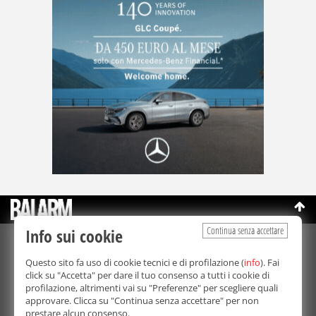
Continua senza accettare
Info sui cookie
©Copyright 2003-2026
Bmedia Srl
- P.IVA 07064240828
Questo sito fa uso di cookie tecnici e di profilazione (
info
). Fai
La riproduzione totale o parziale di tutti i contenuti, in qualunque
click su "Accetta" per dare il tuo consenso a tutti i cookie di
forma, su qualsiasi supporto è proibita.
profilazione, altrimenti vai su "Preferenze" per scegliere quali
Balarm.it è una testata giornalistica registrata. Autorizzazione del
approvare. Clicca su "Continua senza accettare" per non
Tribunale di Palermo n° 32 del 21/10/2003
prestare alcun consenso.
Direttore responsabile:
Fabio Ricotta