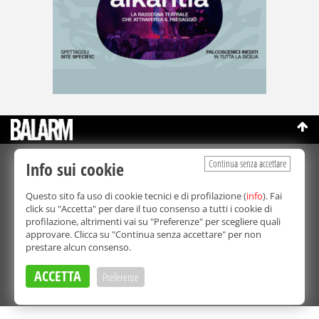
Continua senza accettare
Info sui cookie
©Copyright 2003-2026
Bmedia Srl
- P.IVA 07064240828
La riproduzione totale o parziale di tutti i contenuti, in qualunque
Questo sito fa uso di cookie tecnici e di profilazione (
info
). Fai
forma, su qualsiasi supporto è proibita.
click su "Accetta" per dare il tuo consenso a tutti i cookie di
Balarm.it è una testata giornalistica registrata. Autorizzazione del
profilazione, altrimenti vai su "Preferenze" per scegliere quali
Tribunale di Palermo n° 32 del 21/10/2003
approvare. Clicca su "Continua senza accettare" per non
Direttore responsabile:
Fabio Ricotta
prestare alcun consenso.
Privacy e Cookie Policy
ACCETTA
Preferenze