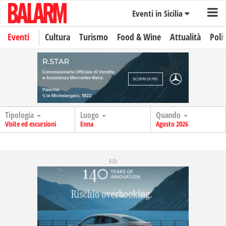
Eventi in Sicilia
Eventi
Cultura
Turismo
Food & Wine
Attualità
Polit
Tipologia
Luogo
Quando
Visite ed escursioni
Enna
Agosto 2026
Adv