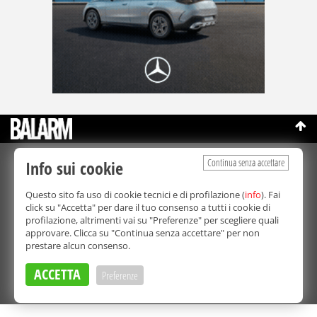
Continua senza accettare
Info sui cookie
©Copyright 2003-2026
Bmedia Srl
- P.IVA 07064240828
La riproduzione totale o parziale di tutti i contenuti, in qualunque
Questo sito fa uso di cookie tecnici e di profilazione (
info
). Fai
forma, su qualsiasi supporto è proibita.
click su "Accetta" per dare il tuo consenso a tutti i cookie di
Balarm.it è una testata giornalistica registrata. Autorizzazione del
profilazione, altrimenti vai su "Preferenze" per scegliere quali
Tribunale di Palermo n° 32 del 21/10/2003
approvare. Clicca su "Continua senza accettare" per non
Direttore responsabile:
Fabio Ricotta
prestare alcun consenso.
Privacy e Cookie Policy
ACCETTA
Preferenze