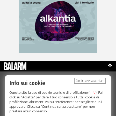
©Copyright 2003-2026
Continua senza accettare
Info sui cookie
Bmedia Srl
- P.IVA 07064240828
La riproduzione totale o parziale di tutti i contenuti, in qualunque
Questo sito fa uso di cookie tecnici e di profilazione (
forma, su qualsiasi supporto è proibita.
info
). Fai
Balarm.it è una testata giornalistica registrata. Autorizzazione del
click su "Accetta" per dare il tuo consenso a tutti i cookie di
Tribunale di Palermo n° 32 del 21/10/2003
profilazione, altrimenti vai su "Preferenze" per scegliere quali
Direttore responsabile:
Fabio Ricotta
approvare. Clicca su "Continua senza accettare" per non
Privacy e Cookie Policy
prestare alcun consenso.