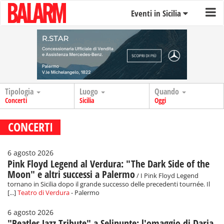
Eventi in Sicilia
Tipologia
Luogo
Quando
Concerti
Sicilia
Oggi
CONCERTI
6 agosto 2026
Pink Floyd Legend al Verdura: "The Dark Side of the
Moon" e altri successi a Palermo
/ I Pink Floyd Legend
tornano in Sicilia dopo il grande successo delle precedenti tournée. Il
[...]
Teatro di Verdura
- Palermo
6 agosto 2026
"Beatles Jazz Tribute" a Selinunte: l'omaggio di Daria