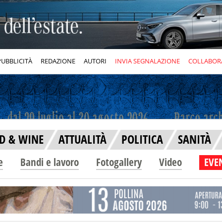
PUBBLICITÀ
REDAZIONE
AUTORI
INVIA SEGNALAZIONE
COLLABOR
D & WINE
ATTUALITÀ
POLITICA
SANITÀ
e
Bandi e lavoro
Fotogallery
Video
EVEN