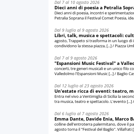
Dal 7 al 10 agosto 2026
Dieci anni di poesia a Petralia Sopr
Dieci anni di poesia, incontri e sperimentazio
Petralia Soprana il Festival Comet Poesia, idea
Dal 9 luglio al 9 agosto 2026
Libri, talk, musica e spettacoli: cul
agosto, Trappeto si trasforma in un luogo di i
condividono la stessa piazza, [...] / Piazza U
Dal 7 al 9 agosto 2026
"Espansioni Music Festival" a Valled
concerti, tre generi musicali e un unico filo c
Valledolmo l'Espansioni Music [...] / Baglio Ca
Dal 12 luglio al 23 agosto 2026
Un'estate ricca di eventi: teatro, mu
Entra nel vivo a Ventimiglia di Sicilia la seco
tra musica, teatro e spettacolo. L'evento [...] / 
Dal 6 luglio al 7 agosto 2026
Emma Dante, Davide Enia, Marco Balia
colline dell'entroterra palermitano, dove il pa
agosto torna il "Festival del Baglio". Villafrati [.