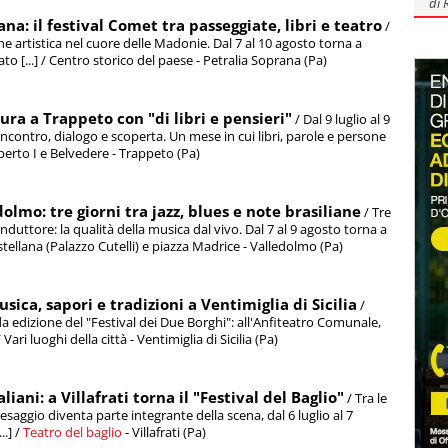
di
ana: il festival Comet tra passeggiate, libri e teatro
/
ne artistica nel cuore delle Madonie. Dal 7 al 10 agosto torna a
to [...] / Centro storico del paese - Petralia Soprana (Pa)
tura a Trappeto con "di libri e pensieri"
/ Dal 9 luglio al 9
ncontro, dialogo e scoperta. Un mese in cui libri, parole e persone
mberto I e Belvedere - Trappeto (Pa)
olmo: tre giorni tra jazz, blues e note brasiliane
/ Tre
onduttore: la qualità della musica dal vivo. Dal 7 al 9 agosto torna a
stellana (Palazzo Cutelli) e piazza Madrice - Valledolmo (Pa)
sica, sapori e tradizioni a Ventimiglia di Sicilia
/
nda edizione del "Festival dei Due Borghi": all'Anfiteatro Comunale,
Vari luoghi della città - Ventimiglia di Sicilia (Pa)
ni: a Villafrati torna il "Festival del Baglio"
/ Tra le
esaggio diventa parte integrante della scena, dal 6 luglio al 7
..] /
Teatro del baglio
- Villafrati (Pa)