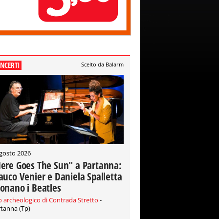
NCERTI
Scelto da Balarm
gosto 2026
ere Goes The Sun" a Partanna:
auco Venier e Daniela Spalletta
onano i Beatles
o archeologico di Contrada Stretto
-
tanna (Tp)