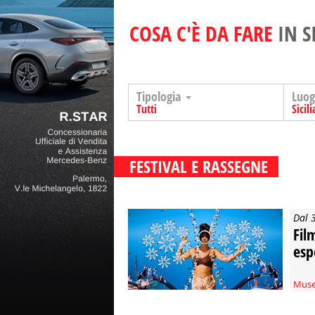
COSA C'È DA FARE
IN S
Tipologia
Luo
Tutti
Sicili
FESTIVAL E RASSEGNE
Dal 
Film
esp
Muse