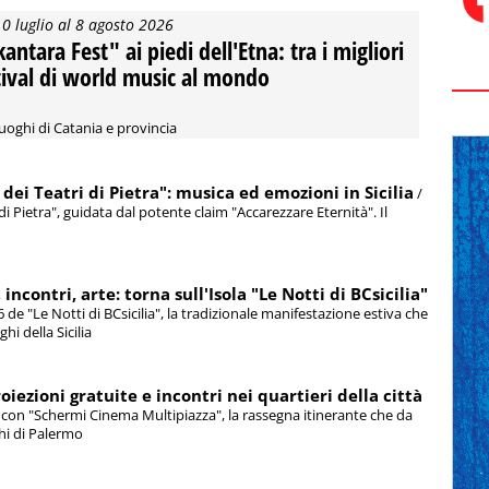
10 luglio al 8 agosto 2026
kantara Fest" ai piedi dell'Etna: tra i migliori
tival di world music al mondo
luoghi di Catania e provincia
 dei Teatri di Pietra": musica ed emozioni in Sicilia
/
 di Pietra", guidata dal potente claim "Accarezzare Eternità". Il
ncontri, arte: torna sull'Isola "Le Notti di BCsicilia"
6 de "Le Notti di BCsicilia", la tradizionale manifestazione estiva che
hi della Sicilia
oiezioni gratuite e incontri nei quartieri della città
ri con "Schermi Cinema Multipiazza", la rassegna itinerante che da
ghi di Palermo