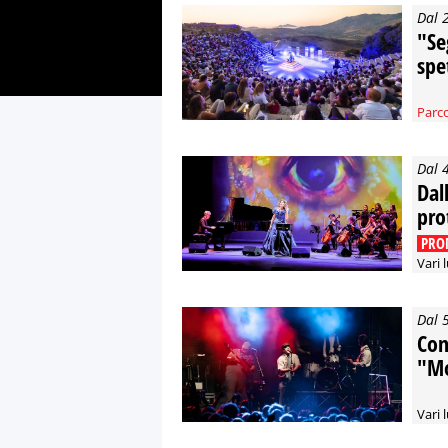
Dal 
"Se
spe
Parco
Dal 
Dal
pro
PRO
Vari 
Dal 
Conc
"Mo
Vari 