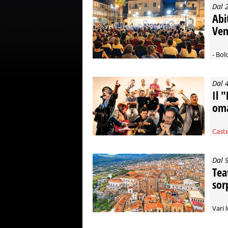
Dal 
Abi
Ven
- Bol
Dal 
Il 
oma
Caste
Dal 
Tea
sor
Vari 