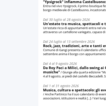
"Ypsigrock" infiamma Castelbuono: t
Entra nel vivo Ypsigrock, il primo boutique fe
borgo medievale di Castelbuono, incastonato t
Dal 30 luglio al 28 agosto 2026
Un'estate tra musica, spettacoli e 
Un'estate ricca di appuntamenti entra nel vi
attraverso un cartellone variegato, capace di me
Dal 24 luglio al 13 settembre 2026
Rock, jazz, tradizioni, arte e tanti 
Comune di Gangi presenta il calendario ufficial
settembre anima il borgo con appuntamenti [...
Dal 4 al 9 agosto 2026
Da Roy Paci a Milici, dallo swing ai 
musiche"
/ Giunge alla quarta edizione "Ma
4 al 9 agosto, ai piedi del castello Beccadelli. Si 
Dal 1 al 31 agosto 2026
Musica, cultura e spettacolo: gli ev
/ Anche Partinico ha il suo calendario di event
associazioni, istituzioni e realtà [...] / Vari luo