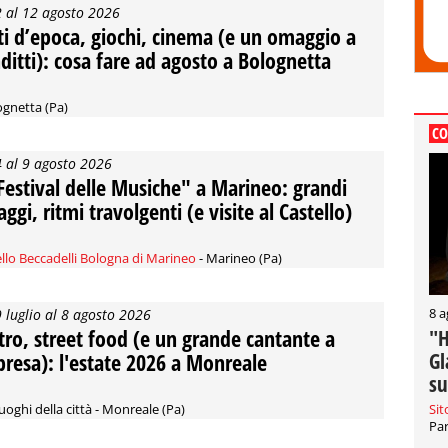
2 al 12 agosto 2026
ti d’epoca, giochi, cinema (e un omaggio a
ditti): cosa fare ad agosto a Bolognetta
ognetta (Pa)
CO
4 al 9 agosto 2026
"Festival delle Musiche" a Marineo: grandi
ggi, ritmi travolgenti (e visite al Castello)
llo Beccadelli Bologna di Marineo
- Marineo (Pa)
8 a
9 luglio al 8 agosto 2026
tro, street food (e un grande cantante a
"H
Gl
presa): l'estate 2026 a Monreale
su
Sit
luoghi della città - Monreale (Pa)
Par