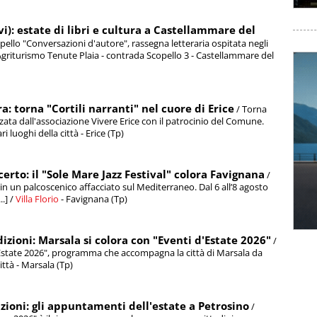
i): estate di libri e cultura a Castellammare del
opello "Conversazioni d'autore", rassegna letteraria ospitata negli
 / Agriturismo Tenute Plaia - contrada Scopello 3 - Castellammare del
a: torna "Cortili narranti" nel cuore di Erice
/ Torna
zzata dall'associazione Vivere Erice con il patrocinio del Comune.
luoghi della città - Erice (Tp)
erto: il "Sole Mare Jazz Festival" colora Favignana
/
in un palcoscenico affacciato sul Mediterraneo. Dal 6 all’8 agosto
.] /
Villa Florio
- Favignana (Tp)
dizioni: Marsala si colora con "Eventi d'Estate 2026"
/
i d'Estate 2026", programma che accompagna la città di Marsala da
città - Marsala (Tp)
izioni: gli appuntamenti dell'estate a Petrosino
/