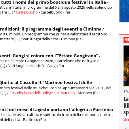
utti i nomi del primo boutique festival in Italia
/
stival in Italia, in programma dal 6 al 9 agosto 2026 nello splendido
ra [...] /
Castelbuono
- Castelbuono (Pa)
tradizioni: il programma degli eventi a Ciminna
/
vo a Ciminna. Un programma che punta a valorizzare il territorio
ttere [...] / Vari luoghi della città - Ciminna (Pa)
MU
eventi: Gangi si colora con l'"Estate Gangitana"
/ Il
e dell'"Estate Gangitana" 2026, il cartellone che da luglio a
] / Vari luoghi della città - Gangi (Pa)
Qbeta: al Castello il "Marineo festival delle
rineo festival delle musiche", con sei appuntamenti alle 21.30, dal
10
[...] /
Castello Beccadelli Bologna di Marineo
- Marineo (Pa)
La
Ri
enti del mese di agosto portano l'allegria a Partinico
sp
i estivi. Musica, cultura e spettacolo frutto della collaborazione tra
Bir
ghi della città - Partinico (Pa)