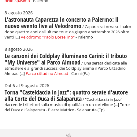
dello Spasimo
- Palermo
8 agosto 2026
L'astronauta Caparezza in concerto a Palermo: il
nuovo evento live al Velodromo
/ Caparezza torna sul palco
dopo quattro anni dall'ultimo tour: da giugno a settembre 2026 oltre
venti [...]
Velodromo "Paolo Borsellino"
- Palermo
8 agosto 2026
Le canzoni dei Coldplay illuminano Carini: il tributo
"My Universe" al Parco Almoad
/ Una serata dedicata alle
atmosfere e ai grandi successi dei Coldplay anima il Parco Cittadino
Almoad [...]
Parco cittadino Almoad
- Carini (Pa)
Dal 6 al 9 agosto 2026
Torna "Casteldaccia in Jazz": quattro serate d'autore
alla Corte del Duca di Salaparuta
/ "Casteldaccia in Jazz"
riaccende i riflettori sulla musica di qualità con un cartellone [...] Torre
del Duca di Salaparuta - Piazza Matrice - Salaparuta (Tp)
Adv