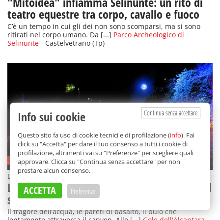
"Mitoidea" infiamma Selinunte: un rito di
teatro equestre tra corpo, cavallo e fuoco
C’è un tempo in cui gli dei non sono scomparsi, ma si sono
ritirati nel corpo umano. Da [...]
Parco Archeologico di
Selinunte
- Castelvetrano (Tp)
Continua senza accettare
Info sui cookie
Questo sito fa uso di cookie tecnici e di profilazione (
info
). Fai
click su "Accetta" per dare il tuo consenso a tutti i cookie di
profilazione, altrimenti vai su "Preferenze" per scegliere quali
approvare. Clicca su "Continua senza accettare" per non
prestare alcun consenso.
Dal 23 luglio al 6 settembre 2026
L'Inferno di Dante alle Gole dell'Alcantara: il
ACCETTA
Preferenze
suggestivo kolossal inaugura "Alkantia"
Il fragore dell’acqua, le pareti di basalto, il buio che
lentamente attraversa il canyon. Alle [...]
Gole dell'Alcantara
-