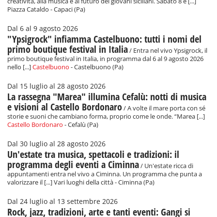
creatività, alla musica e al futuro dei giovani siciliani. Sabato 8 e [...]
Piazza Cataldo - Capaci (Pa)
Dal 6 al 9 agosto 2026
"Ypsigrock" infiamma Castelbuono: tutti i nomi del
primo boutique festival in Italia
/ Entra nel vivo Ypsigrock, il
primo boutique festival in Italia, in programma dal 6 al 9 agosto 2026
nello [...]
Castelbuono
- Castelbuono (Pa)
Dal 15 luglio al 28 agosto 2026
La rassegna "Marea" illumina Cefalù: notti di musica
e visioni al Castello Bordonaro
/ A volte il mare porta con sé
storie e suoni che cambiano forma, proprio come le onde. “Marea [...]
Castello Bordonaro
- Cefalù (Pa)
Dal 30 luglio al 28 agosto 2026
Un'estate tra musica, spettacoli e tradizioni: il
programma degli eventi a Ciminna
/ Un'estate ricca di
appuntamenti entra nel vivo a Ciminna. Un programma che punta a
valorizzare il [...] Vari luoghi della città - Ciminna (Pa)
Dal 24 luglio al 13 settembre 2026
Rock, jazz, tradizioni, arte e tanti eventi: Gangi si