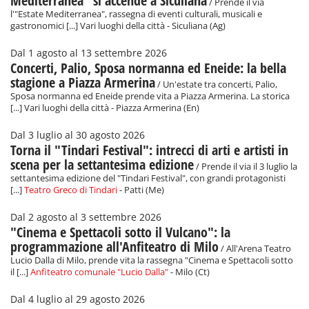
Mediterranea" si accende a Siculiana
/ Prende il via
l'"Estate Mediterranea", rassegna di eventi culturali, musicali e
gastronomici [...] Vari luoghi della città - Siculiana (Ag)
Dal 1 agosto al 13 settembre 2026
Concerti, Palio, Sposa normanna ed Eneide: la bella
stagione a Piazza Armerina
/ Un'estate tra concerti, Palio,
Sposa normanna ed Eneide prende vita a Piazza Armerina. La storica
[...] Vari luoghi della città - Piazza Armerina (En)
Dal 3 luglio al 30 agosto 2026
Torna il "Tindari Festival": intrecci di arti e artisti in
scena per la settantesima edizione
/ Prende il via il 3 luglio la
settantesima edizione del "Tindari Festival", con grandi protagonisti
[...]
Teatro Greco di Tindari
- Patti (Me)
Dal 2 agosto al 3 settembre 2026
"Cinema e Spettacoli sotto il Vulcano": la
programmazione all'Anfiteatro di Milo
/ All'Arena Teatro
Lucio Dalla di Milo, prende vita la rassegna "Cinema e Spettacoli sotto
il [...]
Anfiteatro comunale "Lucio Dalla"
- Milo (Ct)
Dal 4 luglio al 29 agosto 2026