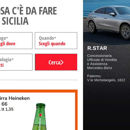
SA C'È DA FARE
 SICILIA
ogo
Quando
gli dove
Scegli quando
ologia
Cerca
ti