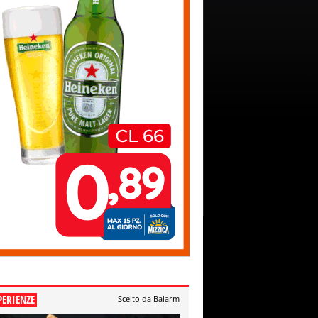
PERIENZE
Scelto da Balarm