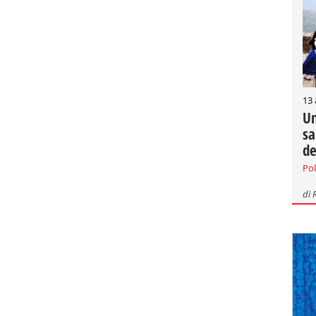
13
Un
sa
de
Pol
di