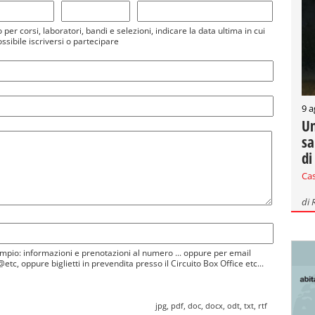
 per corsi, laboratori, bandi e selezioni, indicare la data ultima in cui
ossibile iscriversi o partecipare
9 a
Un
sa
di
Ca
di
mpio: informazioni e prenotazioni al numero ... oppure per email
etc, oppure biglietti in prevendita presso il Circuito Box Office etc...
jpg, pdf, doc, docx, odt, txt, rtf