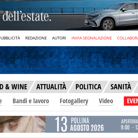
PUBBLICITÀ
REDAZIONE
AUTORI
INVIA SEGNALAZIONE
COLLABOR
D & WINE
ATTUALITÀ
POLITICA
SANITÀ
e
Bandi e lavoro
Fotogallery
Video
EVEN