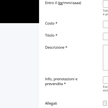
Entro il (gg/mm/aaaa)
Solo
è p
Costo *
Titolo *
Descrizione *
Info, prenotazioni e
prevendita *
Ese
etc@
Allegati