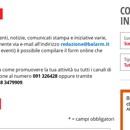
CO
IN
Lu
enti, notizie, comunicati stampa e iniziative varie,
Sce
ente via e-mail all'indirizzo
redazione@balarm.it
eventi) è possibile compilare il form online che
Tip
Tut
u come promuovere la tua attività su tutti i canali di
zione al numero
091 326428
oppure tramite
88 3479909
.
* = campi obbligatori