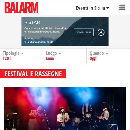
Eventi in Sicilia
Tipologia
Luogo
Quando
Tutti
Enna
Oggi
FESTIVAL E RASSEGNE