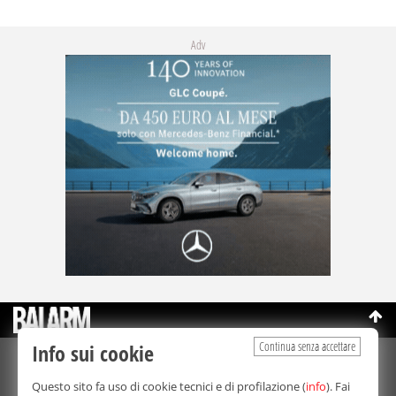
Adv
Continua senza accettare
Info sui cookie
©Copyright 2003-2026
Bmedia Srl
- P.IVA 07064240828
Questo sito fa uso di cookie tecnici e di profilazione (
info
). Fai
La riproduzione totale o parziale di tutti i contenuti, in qualunque