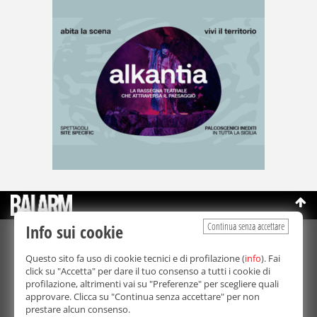
Continua senza accettare
Info sui cookie
©Copyright 2003-2026
Bmedia Srl
- P.IVA 07064240828
Questo sito fa uso di cookie tecnici e di profilazione (
info
). Fai
La riproduzione totale o parziale di tutti i contenuti, in qualunque
click su "Accetta" per dare il tuo consenso a tutti i cookie di
forma, su qualsiasi supporto è proibita.
profilazione, altrimenti vai su "Preferenze" per scegliere quali
Balarm.it è una testata giornalistica registrata. Autorizzazione del
approvare. Clicca su "Continua senza accettare" per non
Tribunale di Palermo n° 32 del 21/10/2003
prestare alcun consenso.
Direttore responsabile:
Fabio Ricotta