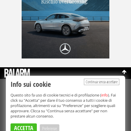
Continua senza accettare
Info sui cookie
©Copyright 2003-2026
Bmedia Srl
- P.IVA 07064240828
Questo sito fa uso di cookie tecnici e di profilazione (
info
). Fai
La riproduzione totale o parziale di tutti i contenuti, in qualunque
click su "Accetta" per dare il tuo consenso a tutti i cookie di
forma, su qualsiasi supporto è proibita.
profilazione, altrimenti vai su "Preferenze" per scegliere quali
Balarm.it è una testata giornalistica registrata. Autorizzazione del
approvare. Clicca su "Continua senza accettare" per non
Tribunale di Palermo n° 32 del 21/10/2003
prestare alcun consenso.
Direttore responsabile:
Fabio Ricotta
Privacy e Cookie Policy
ACCETTA
Preferenze