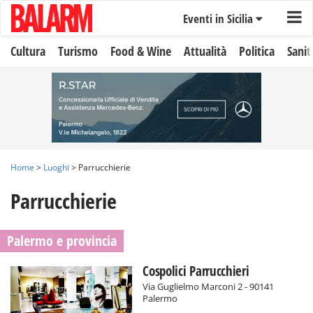
Eventi in Sicilia
Cultura
Turismo
Food & Wine
Attualità
Politica
Sanit
Home
>
Luoghi
> Parrucchierie
Parrucchierie
Palermo e provincia
Cospolici Parrucchieri
Via Guglielmo Marconi 2 - 90141
Palermo