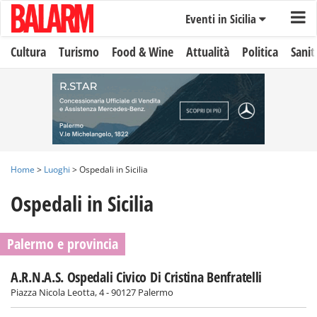
Eventi in Sicilia
Cultura
Turismo
Food & Wine
Attualità
Politica
Sanit
Home
>
Luoghi
> Ospedali in Sicilia
Ospedali in Sicilia
Palermo e provincia
A.R.N.A.S. Ospedali Civico Di Cristina Benfratelli
Piazza Nicola Leotta, 4 - 90127 Palermo