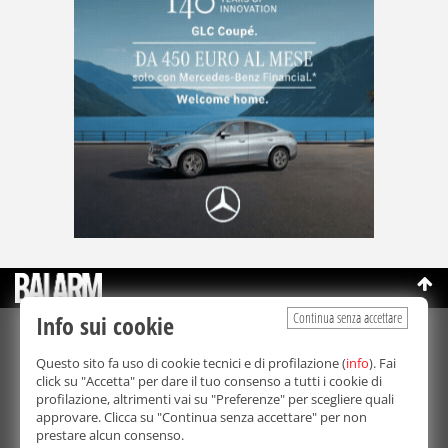
Continua senza accettare
Info sui cookie
©Copyright 2003-2026
Bmedia Srl
- P.IVA 07064240828
Questo sito fa uso di cookie tecnici e di profilazione (
info
). Fai
La riproduzione totale o parziale di tutti i contenuti, in qualunque
click su "Accetta" per dare il tuo consenso a tutti i cookie di
forma, su qualsiasi supporto è proibita.
profilazione, altrimenti vai su "Preferenze" per scegliere quali
Balarm.it è una testata giornalistica registrata. Autorizzazione del
approvare. Clicca su "Continua senza accettare" per non
Tribunale di Palermo n° 32 del 21/10/2003
prestare alcun consenso.
Direttore responsabile:
Fabio Ricotta