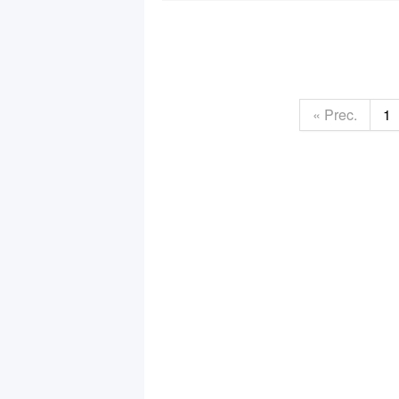
« Prec.
1