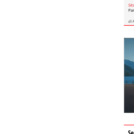
Sit
Par
di
Se