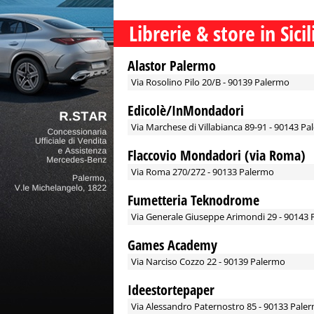
Librerie & store in Sicil
PALERMO E PROVINCIA
Alastor Palermo
Via Rosolino Pilo 20/B - 90139 Palermo
Edicolè/InMondadori
Via Marchese di Villabianca 89-91 - 90143 P
Flaccovio Mondadori (via Roma)
Via Roma 270/272 - 90133 Palermo
Fumetteria Teknodrome
Via Generale Giuseppe Arimondi 29 - 90143
Games Academy
Via Narciso Cozzo 22 - 90139 Palermo
Ideestortepaper
Via Alessandro Paternostro 85 - 90133 Pale