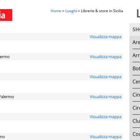
Home
>
Luoghi
> Librerie & store in Sicilia
ia
SH
Visualizza mappa
Are
Ar
alermo
Visualizza mappa
Bot
Visualizza mappa
Cen
Ci
 Palermo
Visualizza mappa
Cir
Visualizza mappa
Clu
Co
rmo
Visualizza mappa