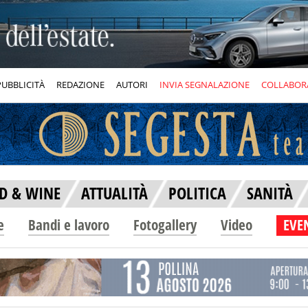
PUBBLICITÀ
REDAZIONE
AUTORI
INVIA SEGNALAZIONE
COLLABOR
D & WINE
ATTUALITÀ
POLITICA
SANITÀ
e
Bandi e lavoro
Fotogallery
Video
EVEN