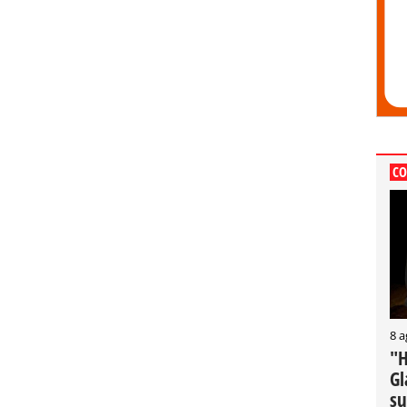
CO
8 a
"H
Gl
su