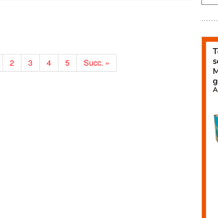
2
3
4
5
Succ. »