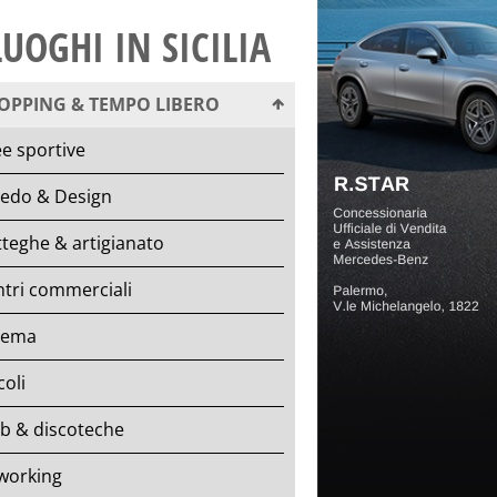
LUOGHI IN SICILIA
OPPING & TEMPO LIBERO
e sportive
redo & Design
teghe & artigianato
tri commerciali
nema
coli
b & discoteche
working