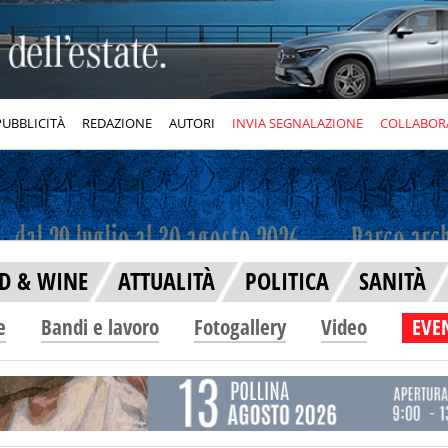
PUBBLICITÀ
REDAZIONE
AUTORI
INVIA SEGNALAZIONE
COLLABOR
D & WINE
ATTUALITÀ
POLITICA
SANITÀ
e
Bandi e lavoro
Fotogallery
Video
EVEN