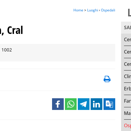
Home
>
Luoghi
›
Ospedali
, Cral
SA
Ce
, 1002
Cen
Cen
Cli
Erb
Fa
Ma
Os