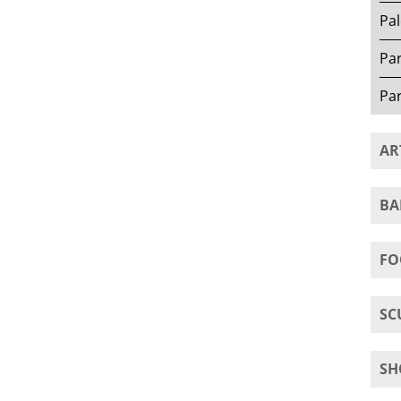
Pal
Pa
Par
AR
BA
FO
SC
SH