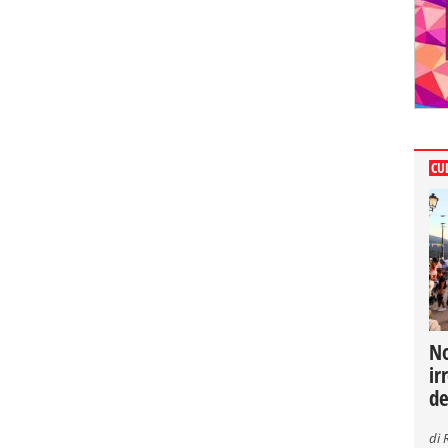
CU
No
ir
de
di