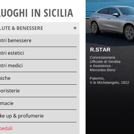
LUOGHI IN SICILIA
LUTE & BENESSERE
ntri benessere
tri estetici
tri medici
niche
oristerie
rmacie
ke up & profumerie
pedali