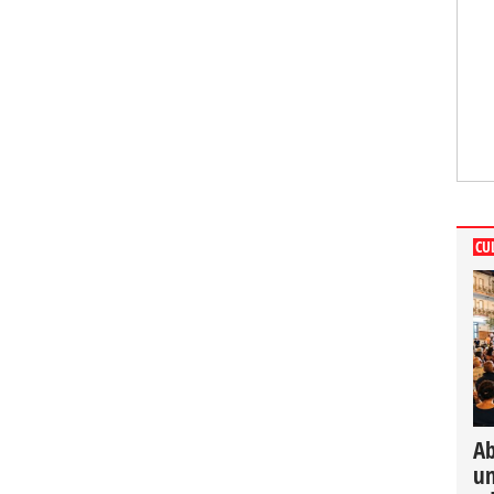
CU
Ab
un