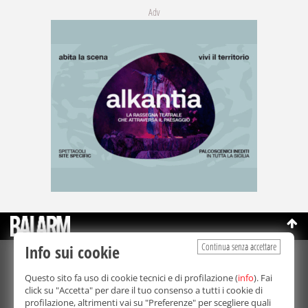
Adv
Continua senza accettare
Info sui cookie
©Copyright 2003-2026
Bmedia Srl
- P.IVA 07064240828
Questo sito fa uso di cookie tecnici e di profilazione (
info
). Fai
La riproduzione totale o parziale di tutti i contenuti, in qualunque
click su "Accetta" per dare il tuo consenso a tutti i cookie di
forma, su qualsiasi supporto è proibita.
profilazione, altrimenti vai su "Preferenze" per scegliere quali
Balarm.it è una testata giornalistica registrata. Autorizzazione del