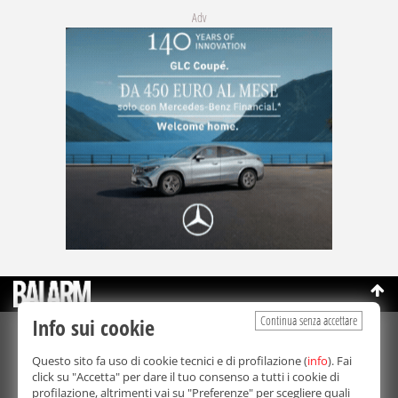
Adv
Continua senza accettare
Info sui cookie
©Copyright 2003-2026
Bmedia Srl
- P.IVA 07064240828
Questo sito fa uso di cookie tecnici e di profilazione (
info
). Fai
La riproduzione totale o parziale di tutti i contenuti, in qualunque
click su "Accetta" per dare il tuo consenso a tutti i cookie di
forma, su qualsiasi supporto è proibita.
profilazione, altrimenti vai su "Preferenze" per scegliere quali
Balarm.it è una testata giornalistica registrata. Autorizzazione del