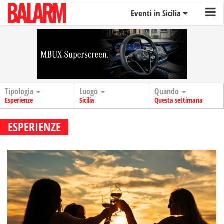
Eventi in Sicilia
Tipologia
Luogo
Quando
Esperienze
Sicilia
Questa settimana
ESPERIENZE