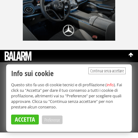
Continua senza accettare
Info sui cookie
©Copyright 2003-2026
Bmedia Srl
- P.IVA 07064240828
La riproduzione totale o parziale di tutti i contenuti, in qualunque
Questo sito fa uso di cookie tecnici e di profilazione (
info
). Fai
forma, su qualsiasi supporto è proibita.
click su "Accetta" per dare il tuo consenso a tutti i cookie di
Balarm.it è una testata giornalistica registrata. Autorizzazione del
profilazione, altrimenti vai su "Preferenze" per scegliere quali
Tribunale di Palermo n° 32 del 21/10/2003
approvare. Clicca su "Continua senza accettare" per non
Direttore responsabile:
Fabio Ricotta
prestare alcun consenso.
Privacy e Cookie Policy
ACCETTA
Preferenze