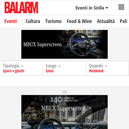
Eventi in Sicilia
Eventi
Cultura
Turismo
Food & Wine
Attualità
Polit
Tipologia
Luogo
Quando
Sport e giochi
Enna
Weekend
Adv