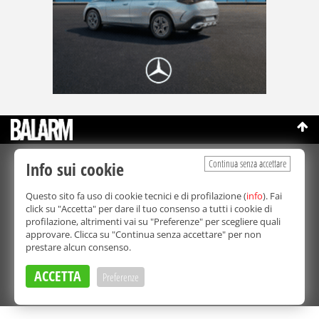
Continua senza accettare
Info sui cookie
©Copyright 2003-2026
Bmedia Srl
- P.IVA 07064240828
La riproduzione totale o parziale di tutti i contenuti, in qualunque
Questo sito fa uso di cookie tecnici e di profilazione (
info
). Fai
forma, su qualsiasi supporto è proibita.
click su "Accetta" per dare il tuo consenso a tutti i cookie di
Balarm.it è una testata giornalistica registrata. Autorizzazione del
profilazione, altrimenti vai su "Preferenze" per scegliere quali
Tribunale di Palermo n° 32 del 21/10/2003
approvare. Clicca su "Continua senza accettare" per non
Direttore responsabile:
Fabio Ricotta
prestare alcun consenso.
Privacy e Cookie Policy
ACCETTA
Preferenze