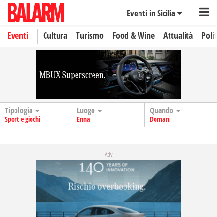
Eventi in Sicilia
Eventi
Cultura
Turismo
Food & Wine
Attualità
Polit
Tipologia
Luogo
Quando
Sport e giochi
Enna
Domani
Adv