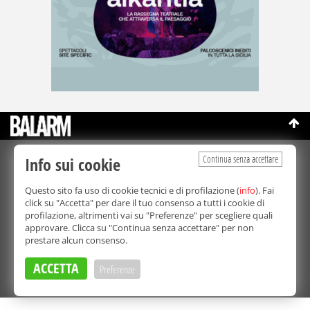
Continua senza accettare
Info sui cookie
©Copyright 2003-2026
Bmedia Srl
- P.IVA 07064240828
La riproduzione totale o parziale di tutti i contenuti, in qualunque
Questo sito fa uso di cookie tecnici e di profilazione (
info
). Fai
forma, su qualsiasi supporto è proibita.
click su "Accetta" per dare il tuo consenso a tutti i cookie di
Balarm.it è una testata giornalistica registrata. Autorizzazione del
profilazione, altrimenti vai su "Preferenze" per scegliere quali
Tribunale di Palermo n° 32 del 21/10/2003
approvare. Clicca su "Continua senza accettare" per non
Direttore responsabile:
Fabio Ricotta
prestare alcun consenso.
Privacy e Cookie Policy
ACCETTA
Preferenze