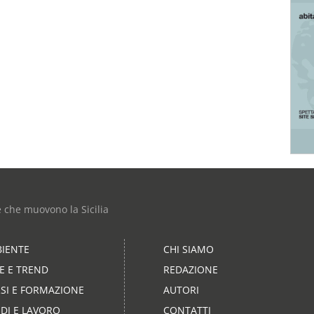
e che muovono la Sicilia
IENTE
CHI SIAMO
LE E TREND
REDAZIONE
SI E FORMAZIONE
AUTORI
DI E LAVORO
CONTATTI