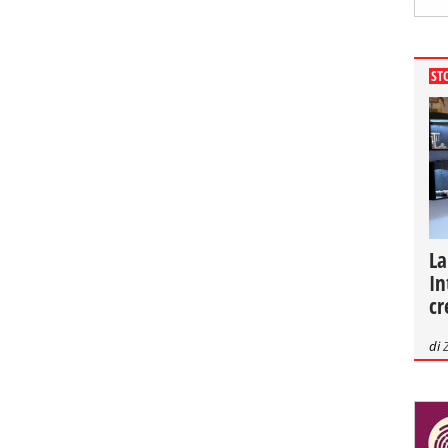
ST
La
In
cr
di