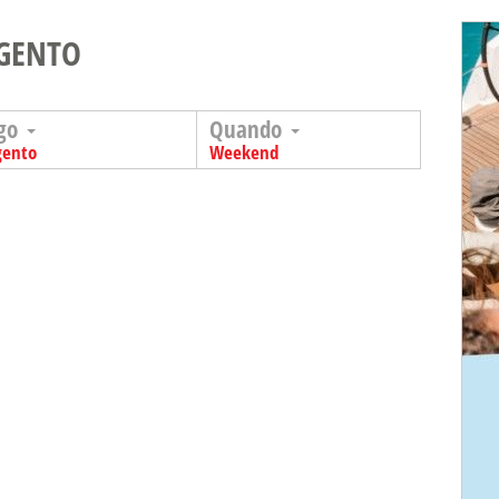
IGENTO
go
Quando
gento
Weekend