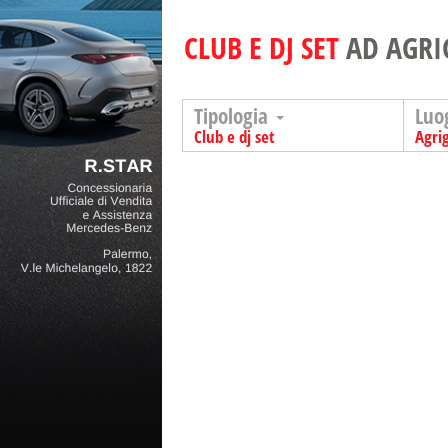
CLUB E DJ SET
AD AGR
Tipologia
Luo
Club e dj set
Agri