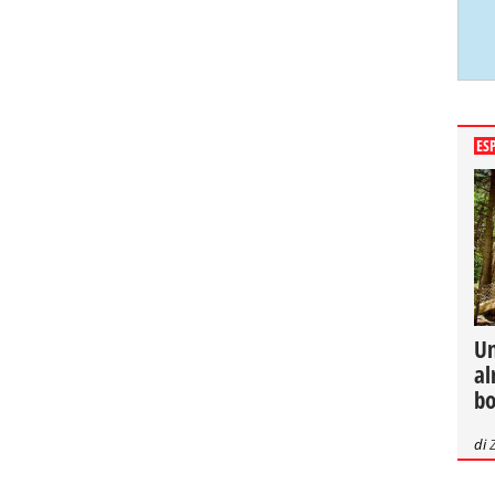
ES
Un
al
bo
di