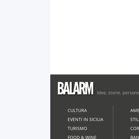
Idee, storie, person
CULTURA
AMB
EVENTI IN SICILIA
STI
TURISMO
COR
FOOD & WINE
BAN