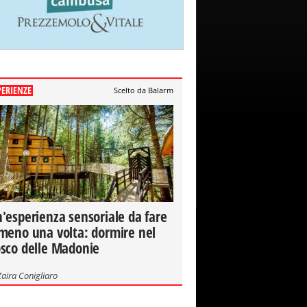
PERIENZE
Scelto da Balarm
'esperienza sensoriale da fare
meno una volta: dormire nel
sco delle Madonie
Zaira Conigliaro