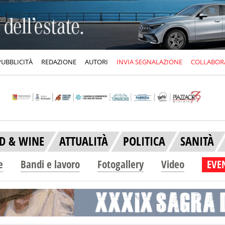
PUBBLICITÀ
REDAZIONE
AUTORI
INVIA SEGNALAZIONE
COLLABOR
D & WINE
ATTUALITÀ
POLITICA
SANITÀ
e
Bandi e lavoro
Fotogallery
Video
EVEN