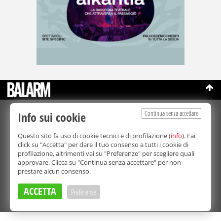
Continua senza accettare
Info sui cookie
©Copyright 2003-2026
Bmedia Srl
- P.IVA 07064240828
La riproduzione totale o parziale di tutti i contenuti, in qualunque
Questo sito fa uso di cookie tecnici e di profilazione (
info
). Fai
forma, su qualsiasi supporto è proibita.
click su "Accetta" per dare il tuo consenso a tutti i cookie di
Balarm.it è una testata giornalistica registrata. Autorizzazione del
profilazione, altrimenti vai su "Preferenze" per scegliere quali
Tribunale di Palermo n° 32 del 21/10/2003
approvare. Clicca su "Continua senza accettare" per non
Direttore responsabile:
Fabio Ricotta
prestare alcun consenso.
Privacy e Cookie Policy
ACCETTA
Preferenze