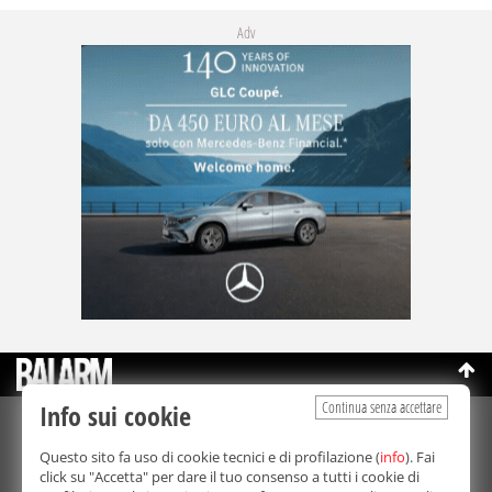
Adv
Continua senza accettare
Info sui cookie
©Copyright 2003-2026
Bmedia Srl
- P.IVA 07064240828
Questo sito fa uso di cookie tecnici e di profilazione (
info
). Fai
La riproduzione totale o parziale di tutti i contenuti, in qualunque
click su "Accetta" per dare il tuo consenso a tutti i cookie di
forma, su qualsiasi supporto è proibita.