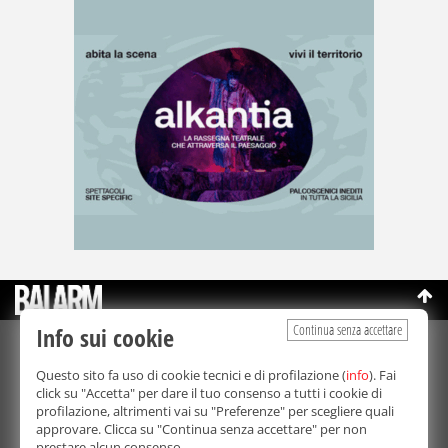
Continua senza accettare
Info sui cookie
©Copyright 2003-2026
Bmedia Srl
- P.IVA 07064240828
Questo sito fa uso di cookie tecnici e di profilazione (
info
). Fai
La riproduzione totale o parziale di tutti i contenuti, in qualunque
click su "Accetta" per dare il tuo consenso a tutti i cookie di
forma, su qualsiasi supporto è proibita.
profilazione, altrimenti vai su "Preferenze" per scegliere quali
Balarm.it è una testata giornalistica registrata. Autorizzazione del
approvare. Clicca su "Continua senza accettare" per non
Tribunale di Palermo n° 32 del 21/10/2003
prestare alcun consenso.