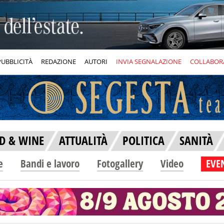
PUBBLICITÀ
REDAZIONE
AUTORI
INVIA SEGNALAZIONE
COLLABOR
D & WINE
ATTUALITÀ
POLITICA
SANITÀ
e
Bandi e lavoro
Fotogallery
Video
EVEN