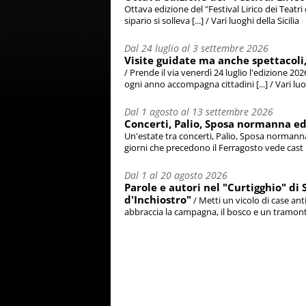
Ottava edizione del "Festival Lirico dei Teatri
sipario si solleva [...] / Vari luoghi della Sicilia
Dal 24 luglio al 3 settembre 2026
Visite guidate ma anche spettacoli, i
/ Prende il via venerdì 24 luglio l'edizione 202
ogni anno accompagna cittadini [...] / Vari luog
Dal 1 agosto al 13 settembre 2026
Concerti, Palio, Sposa normanna ed
Un'estate tra concerti, Palio, Sposa normanna
giorni che precedono il Ferragosto vede cast [..
Dal 1 al 20 agosto 2026
Parole e autori nel "Curtigghio" di S
d'Inchiostro"
/ Metti un vicolo di case ant
abbraccia la campagna, il bosco e un tramonto 