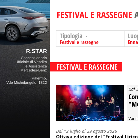
FESTIVAL E RASSEGNE
Tipologia
Luo
Festival e rassegne
Enna
FESTIVAL E RASSEGNE
Dal 
Conc
"Mo
Vari 
Dal 12 luglio al 29 agosto 2026
Ottava edizione del "Festival Lirico