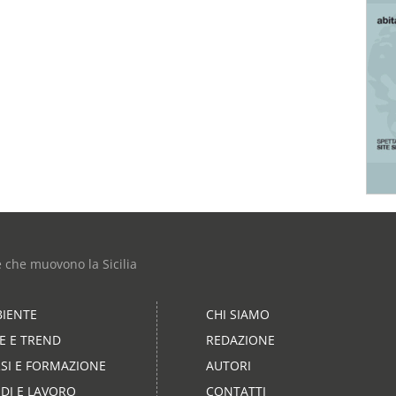
e che muovono la Sicilia
IENTE
CHI SIAMO
LE E TREND
REDAZIONE
SI E FORMAZIONE
AUTORI
DI E LAVORO
CONTATTI