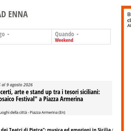
AD ENNA
go
Quando
Weekend
5 al 9 agosto 2026
erti, arte e stand up tra i tesori siciliani:
saico Festival" a Piazza Armerina
luoghi della città - Piazza Armerina (En)
 dei Teatri di Pietra": musica ed emozioni in Sicilia
/