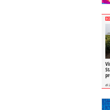
EC
Vi
St
pr
di