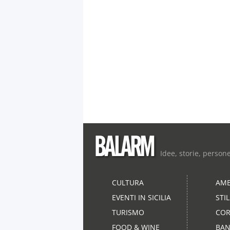
Idee, storie, person
CULTURA
AMB
EVENTI IN SICILIA
STI
TURISMO
COR
FOOD & WINE
BAN