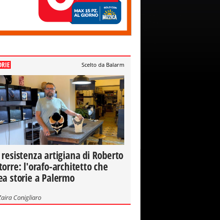
ORIE
Scelto da Balarm
 resistenza artigiana di Roberto
torre: l'orafo-architetto che
ea storie a Palermo
Zaira Conigliaro