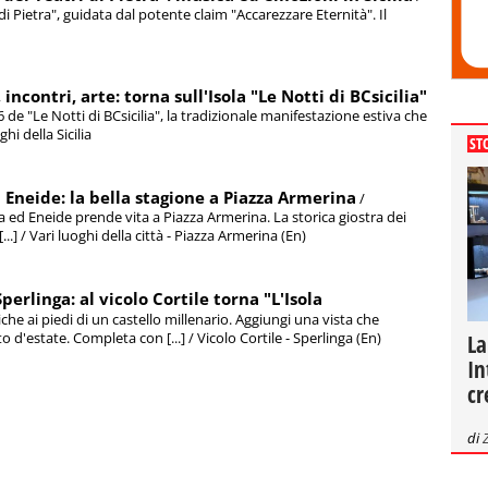
 di Pietra", guidata dal potente claim "Accarezzare Eternità". Il
ncontri, arte: torna sull'Isola "Le Notti di BCsicilia"
6 de "Le Notti di BCsicilia", la tradizionale manifestazione estiva che
hi della Sicilia
ST
 Eneide: la bella stagione a Piazza Armerina
/
 ed Eneide prende vita a Piazza Armerina. La storica giostra dei
.] / Vari luoghi della città - Piazza Armerina (En)
perlinga: al vicolo Cortile torna "L'Isola
iche ai piedi di un castello millenario. Aggiungi una vista che
d'estate. Completa con [...] / Vicolo Cortile - Sperlinga (En)
La
In
cr
di