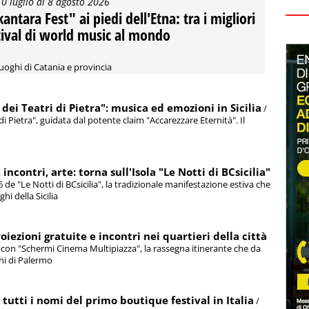
10 luglio al 8 agosto 2026
kantara Fest" ai piedi dell'Etna: tra i migliori
tival di world music al mondo
luoghi di Catania e provincia
 dei Teatri di Pietra": musica ed emozioni in Sicilia
/
 di Pietra", guidata dal potente claim "Accarezzare Eternità". Il
ncontri, arte: torna sull'Isola "Le Notti di BCsicilia"
6 de "Le Notti di BCsicilia", la tradizionale manifestazione estiva che
hi della Sicilia
oiezioni gratuite e incontri nei quartieri della città
ri con "Schermi Cinema Multipiazza", la rassegna itinerante che da
ghi di Palermo
utti i nomi del primo boutique festival in Italia
/