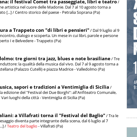
ana: il festival Comet tra passeggiate, libri e teatro
/
ne artistica nel cuore delle Madonie. Dal 7 al 10 agosto torna a
to [...] / Centro storico del paese - Petralia Soprana (Pa)
tura a Trappeto con "di libri e pensieri"
/ Dal 9 luglio al 9
ncontro, dialogo e scoperta. Un mese in cui libri, parole e persone
mberto I e Belvedere - Trappeto (Pa)
olmo: tre giorni tra jazz, blues e note brasiliane
/ Tre
onduttore: la qualità della musica dal vivo. Dal 7 al 9 agosto torna a
stellana (Palazzo Cutelli) e piazza Madrice - Valledolmo (Pa)
sica, sapori e tradizioni a Ventimiglia di Sicilia
/
nda edizione del "Festival dei Due Borghi": all'Anfiteatro Comunale,
Vari luoghi della città - Ventimiglia di Sicilia (Pa)
ni: a Villafrati torna il "Festival del Baglio"
/ Tra le
esaggio diventa parte integrante della scena, dal 6 luglio al 7
..] /
Teatro del baglio
- Villafrati (Pa)