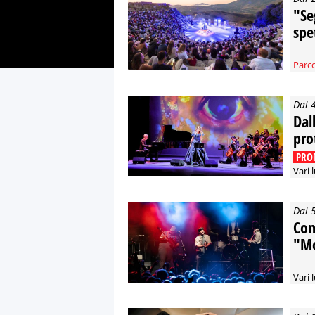
"Se
spe
Parco
Dal 
Dal
pro
PRO
Vari 
Dal 
Conc
"Mo
Vari 