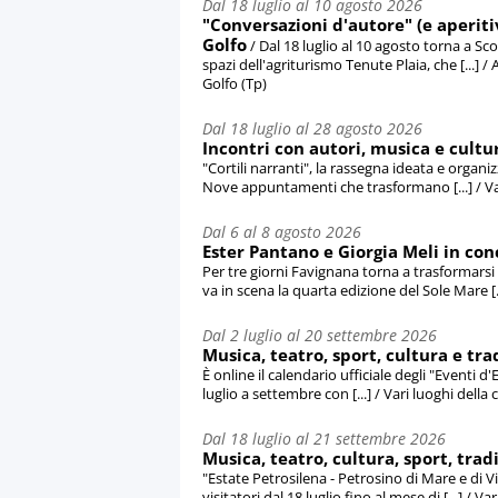
Dal 18 luglio al 10 agosto 2026
"Conversazioni d'autore" (e aperitiv
Golfo
/ Dal 18 luglio al 10 agosto torna a Sc
spazi dell'agriturismo Tenute Plaia, che [...]
Golfo (Tp)
Dal 18 luglio al 28 agosto 2026
Incontri con autori, musica e cultur
"Cortili narranti", la rassegna ideata e organi
Nove appuntamenti che trasformano [...] / Vari 
Dal 6 al 8 agosto 2026
Ester Pantano e Giorgia Meli in conc
Per tre giorni Favignana torna a trasformarsi 
va in scena la quarta edizione del Sole Mare [..
Dal 2 luglio al 20 settembre 2026
Musica, teatro, sport, cultura e tra
È online il calendario ufficiale degli "Event
luglio a settembre con [...] / Vari luoghi della 
Dal 18 luglio al 21 settembre 2026
Musica, teatro, cultura, sport, trad
"Estate Petrosilena - Petrosino di Mare e di 
visitatori dal 18 luglio fino al mese di [...] / Va