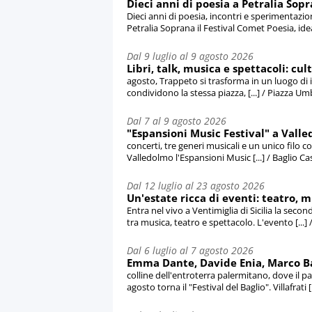
Dieci anni di poesia a Petralia Sopr
Dieci anni di poesia, incontri e sperimentazio
Petralia Soprana il Festival Comet Poesia, idea
Dal 9 luglio al 9 agosto 2026
Libri, talk, musica e spettacoli: cul
agosto, Trappeto si trasforma in un luogo di i
condividono la stessa piazza, [...] / Piazza U
Dal 7 al 9 agosto 2026
"Espansioni Music Festival" a Valled
concerti, tre generi musicali e un unico filo c
Valledolmo l'Espansioni Music [...] / Baglio Ca
Dal 12 luglio al 23 agosto 2026
Un'estate ricca di eventi: teatro, mu
Entra nel vivo a Ventimiglia di Sicilia la seco
tra musica, teatro e spettacolo. L'evento [...] / 
Dal 6 luglio al 7 agosto 2026
Emma Dante, Davide Enia, Marco Balia
colline dell'entroterra palermitano, dove il pa
agosto torna il "Festival del Baglio". Villafrati [.