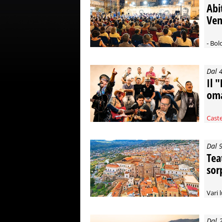
Abi
Ven
- Bol
Dal 
Il 
oma
Caste
Dal 
Tea
sor
Vari 
Dal 