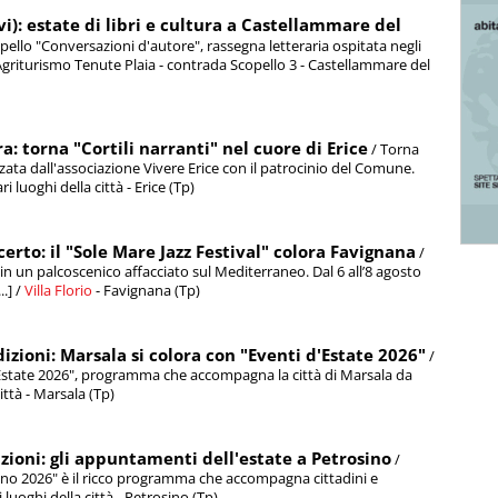
i): estate di libri e cultura a Castellammare del
opello "Conversazioni d'autore", rassegna letteraria ospitata negli
 / Agriturismo Tenute Plaia - contrada Scopello 3 - Castellammare del
a: torna "Cortili narranti" nel cuore di Erice
/ Torna
zzata dall'associazione Vivere Erice con il patrocinio del Comune.
luoghi della città - Erice (Tp)
erto: il "Sole Mare Jazz Festival" colora Favignana
/
in un palcoscenico affacciato sul Mediterraneo. Dal 6 all’8 agosto
.] /
Villa Florio
- Favignana (Tp)
dizioni: Marsala si colora con "Eventi d'Estate 2026"
/
i d'Estate 2026", programma che accompagna la città di Marsala da
città - Marsala (Tp)
izioni: gli appuntamenti dell'estate a Petrosino
/
Vino 2026" è il ricco programma che accompagna cittadini e
ri luoghi della città - Petrosino (Tp)