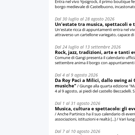
Entra nel vivo Ypsigrock, il primo boutique fe
borgo medievale di Castelbuono, incastonato t
Dal 30 luglio al 28 agosto 2026
Un'estate tra musica, spettacoli e 
Un'estate ricca di appuntamenti entra nel vi
attraverso un cartellone variegato, capace di me
Dal 24 luglio al 13 settembre 2026
Rock, jazz, tradizioni, arte e tanti 
Comune di Gangi presenta il calendario ufficial
settembre anima il borgo con appuntamenti [...
Dal 4 al 9 agosto 2026
Da Roy Paci a Milici, dallo swing ai 
musiche"
/ Giunge alla quarta edizione "Ma
4 al 9 agosto, ai piedi del castello Beccadelli. Si 
Dal 1 al 31 agosto 2026
Musica, cultura e spettacolo: gli ev
/ Anche Partinico ha il suo calendario di event
associazioni, istituzioni e realtà [...] / Vari luo
Dal 7 al 10 agosto 2026