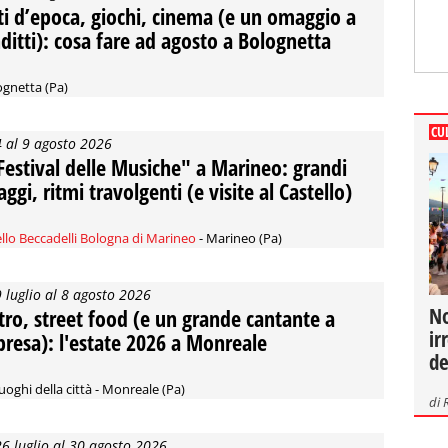
ti d’epoca, giochi, cinema (e un omaggio a
ditti): cosa fare ad agosto a Bolognetta
ognetta (Pa)
CU
4 al 9 agosto 2026
"Festival delle Musiche" a Marineo: grandi
ggi, ritmi travolgenti (e visite al Castello)
llo Beccadelli Bologna di Marineo
- Marineo (Pa)
9 luglio al 8 agosto 2026
No
tro, street food (e un grande cantante a
ir
presa): l'estate 2026 a Monreale
de
luoghi della città - Monreale (Pa)
di
26 luglio al 30 agosto 2026