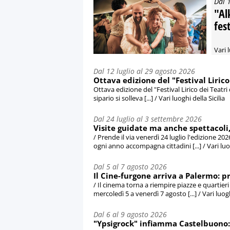
Dal 
"Al
fes
Vari 
Dal 12 luglio al 29 agosto 2026
Ottava edizione del "Festival Lirico
Ottava edizione del "Festival Lirico dei Teatri
sipario si solleva [...] / Vari luoghi della Sicilia
Dal 24 luglio al 3 settembre 2026
Visite guidate ma anche spettacoli, i
/ Prende il via venerdì 24 luglio l'edizione 202
ogni anno accompagna cittadini [...] / Vari luog
Dal 5 al 7 agosto 2026
Il Cine-furgone arriva a Palermo: pr
/ Il cinema torna a riempire piazze e quartie
mercoledì 5 a venerdì 7 agosto [...] / Vari luo
Dal 6 al 9 agosto 2026
"Ypsigrock" infiamma Castelbuono: t