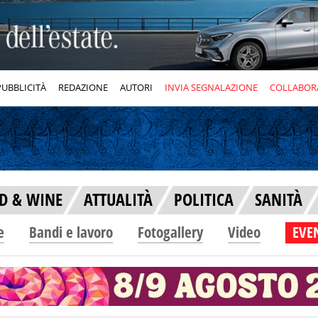
PUBBLICITÀ
REDAZIONE
AUTORI
INVIA SEGNALAZIONE
COLLABOR
D & WINE
ATTUALITÀ
POLITICA
SANITÀ
e
Bandi e lavoro
Fotogallery
Video
EVEN