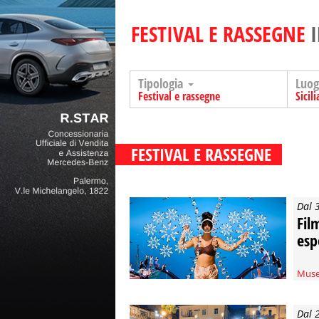
FESTIVAL E RASSEGNE
I
Tipologia
Luo
Festival e rassegne
Sicili
FESTIVAL E RASSEGNE
Dal 
Film
esp
Muse
Dal 