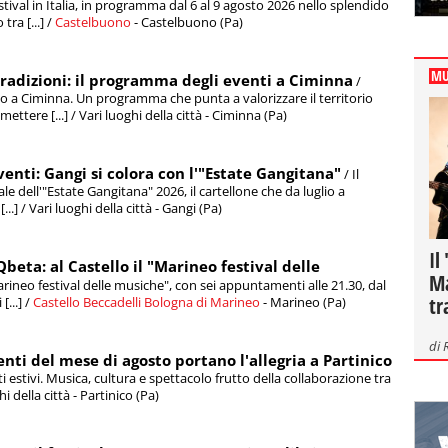
stival in Italia, in programma dal 6 al 9 agosto 2026 nello splendido
ra [...] /
Castelbuono
- Castelbuono (Pa)
MU
tradizioni: il programma degli eventi a Ciminna
/
vo a Ciminna. Un programma che punta a valorizzare il territorio
ttere [...] / Vari luoghi della città - Ciminna (Pa)
eventi: Gangi si colora con l'"Estate Gangitana"
/ Il
e dell'"Estate Gangitana" 2026, il cartellone che da luglio a
] / Vari luoghi della città - Gangi (Pa)
Il
Qbeta: al Castello il "Marineo festival delle
Ma
rineo festival delle musiche", con sei appuntamenti alle 21.30, dal
tr
[...] /
Castello Beccadelli Bologna di Marineo
- Marineo (Pa)
di
enti del mese di agosto portano l'allegria a Partinico
i estivi. Musica, cultura e spettacolo frutto della collaborazione tra
ghi della città - Partinico (Pa)