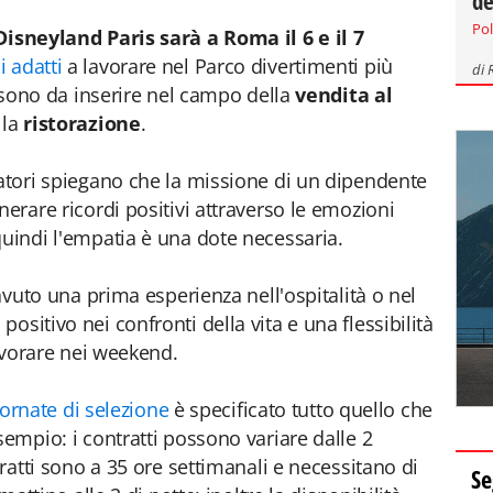
de
Pol
Disneyland Paris sarà a Roma il 6 e il 7
i adatti
a lavorare nel Parco divertimenti più
di
ti sono da inserire nel campo della
vendita al
lla
ristorazione
.
natori spiegano che la missione di un dipendente
nerare ricordi positivi attraverso le emozioni
quindi l'empatia è una dote necessaria.
 avuto una prima esperienza nell'ospitalità o nel
ositivo nei confronti della vita e una flessibilità
lavorare nei weekend.
giornate di selezione
è specificato tutto quello che
sempio: i contratti possono variare dalle 2
tratti sono a 35 ore settimanali e necessitano di
Se