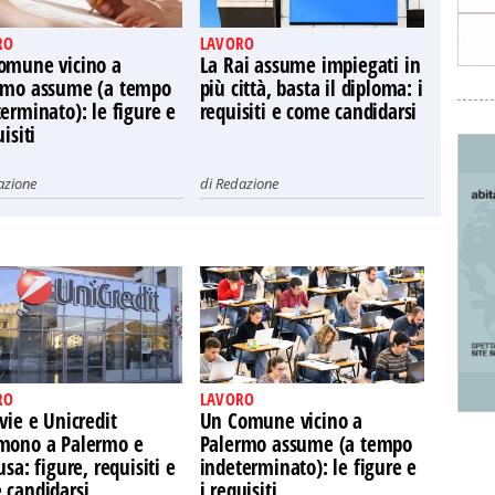
RO
LAVORO
omune vicino a
La Rai assume impiegati in
rmo assume (a tempo
più città, basta il diploma: i
erminato): le figure e
requisiti e come candidarsi
uisiti
azione
di
Redazione
RO
LAVORO
vie e Unicredit
Un Comune vicino a
mono a Palermo e
Palermo assume (a tempo
usa: figure, requisiti e
indeterminato): le figure e
 candidarsi
i requisiti