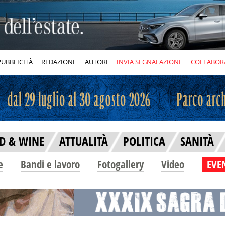
PUBBLICITÀ
REDAZIONE
AUTORI
INVIA SEGNALAZIONE
COLLABOR
D & WINE
ATTUALITÀ
POLITICA
SANITÀ
e
Bandi e lavoro
Fotogallery
Video
EVEN