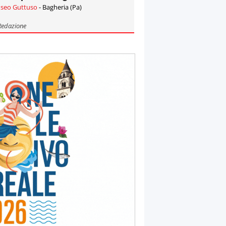
seo Guttuso
- Bagheria (Pa)
Redazione