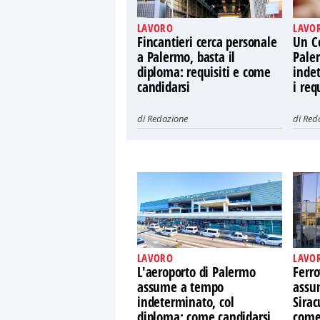
LAVORO
LAVO
Fincantieri cerca personale
Un C
a Palermo, basta il
Pale
diploma: requisiti e come
indet
candidarsi
i req
di
Redazione
di
Red
LAVORO
LAVO
L'aeroporto di Palermo
Ferro
assume a tempo
assu
indeterminato, col
Sirac
diploma: come candidarsi
come