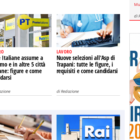
Mu
di
RO
LAVORO
e Italiane assume a
Nuove selezioni all'Asp di
mo e in altre 5 città
Trapani: tutte le figure, i
iane: figure e come
requisiti e come candidarsi
darsi
azione
di
Redazione