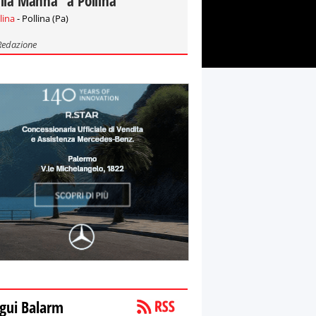
lla Manna" a Pollina
lina
- Pollina (Pa)
Redazione
gui Balarm