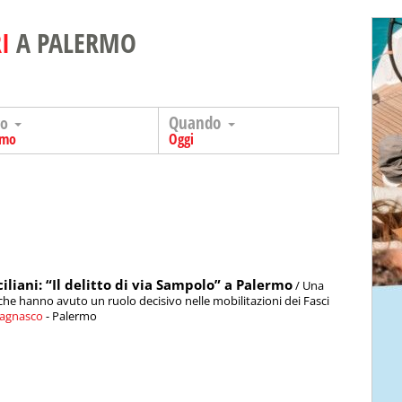
I
A PALERMO
Quando
go
rmo
Oggi
ciliani: “Il delitto di via Sampolo” a Palermo
/ Una
che hanno avuto un ruolo decisivo nelle mobilitazioni dei Fasci
Bagnasco
- Palermo