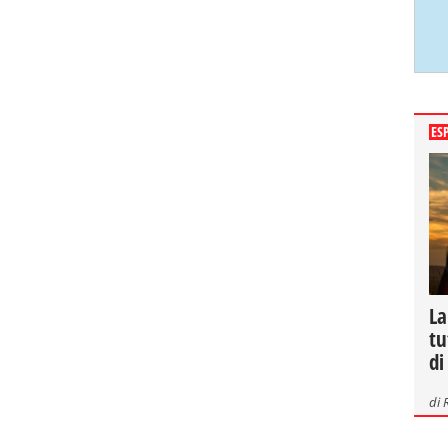
ES
La
tu
di
di