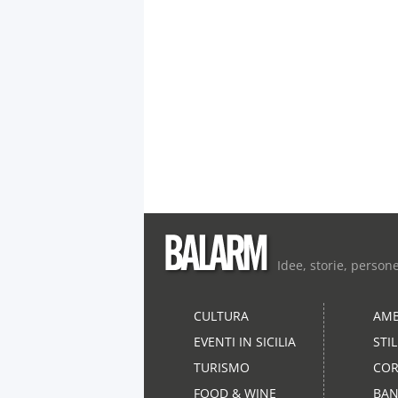
Idee, storie, person
CULTURA
AMB
EVENTI IN SICILIA
STI
TURISMO
COR
FOOD & WINE
BAN