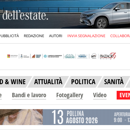
PUBBLICITÀ
REDAZIONE
AUTORI
INVIA SEGNALAZIONE
COLLABOR
D & WINE
ATTUALITÀ
POLITICA
SANITÀ
e
Bandi e lavoro
Fotogallery
Video
EVEN