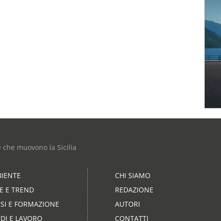
e che muovono la Sicilia
IENTE
CHI SIAMO
LE E TREND
REDAZIONE
SI E FORMAZIONE
AUTORI
DI E LAVORO
CONTATTI