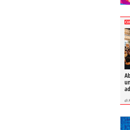
CU
Ab
un
ad
di