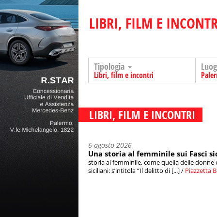
LIBRI, FILM E INCONTR
Tipologia
Luo
Libri, film e incontri
Pale
LIBRI, FILM E INCONTRI
6 agosto 2026
Una storia al femminile sui Fasci si
storia al femminile, come quella delle donne 
siciliani: s’intitola “Il delitto di [...] /
Piazzetta 