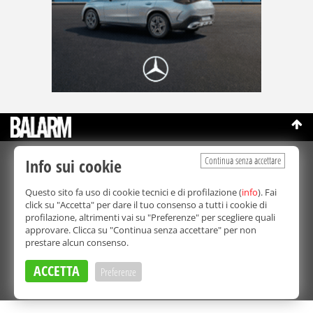
Continua senza accettare
Info sui cookie
©Copyright 2003-2026
Bmedia Srl
- P.IVA 07064240828
La riproduzione totale o parziale di tutti i contenuti, in qualunque
Questo sito fa uso di cookie tecnici e di profilazione (
info
). Fai
forma, su qualsiasi supporto è proibita.
click su "Accetta" per dare il tuo consenso a tutti i cookie di
Balarm.it è una testata giornalistica registrata. Autorizzazione del
profilazione, altrimenti vai su "Preferenze" per scegliere quali
Tribunale di Palermo n° 32 del 21/10/2003
approvare. Clicca su "Continua senza accettare" per non
Direttore responsabile:
Fabio Ricotta
prestare alcun consenso.
Privacy e Cookie Policy
ACCETTA
Preferenze