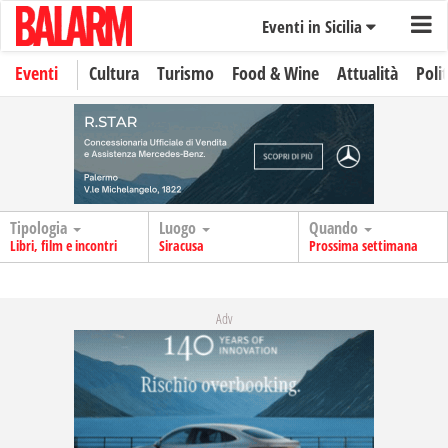
Eventi in Sicilia
Eventi
Cultura
Turismo
Food & Wine
Attualità
Polit
Tipologia
Luogo
Quando
Libri, film e incontri
Siracusa
Prossima settimana
Adv