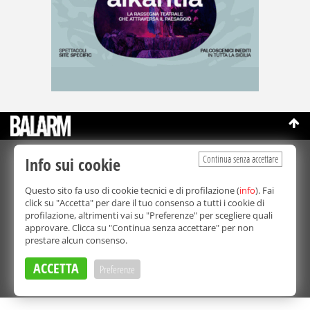
Continua senza accettare
Info sui cookie
©Copyright 2003-2026
Bmedia Srl
- P.IVA 07064240828
La riproduzione totale o parziale di tutti i contenuti, in qualunque
Questo sito fa uso di cookie tecnici e di profilazione (
info
). Fai
forma, su qualsiasi supporto è proibita.
click su "Accetta" per dare il tuo consenso a tutti i cookie di
Balarm.it è una testata giornalistica registrata. Autorizzazione del
profilazione, altrimenti vai su "Preferenze" per scegliere quali
Tribunale di Palermo n° 32 del 21/10/2003
approvare. Clicca su "Continua senza accettare" per non
Direttore responsabile:
Fabio Ricotta
prestare alcun consenso.
Privacy e Cookie Policy
ACCETTA
Preferenze