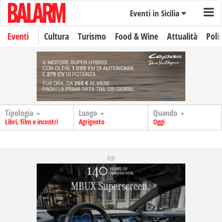
Eventi in Sicilia
Eventi
Cultura
Turismo
Food & Wine
Attualità
Polit
Tipologia
Luogo
Quando
Libri, film e incontri
Agrigento
Oggi
Adv