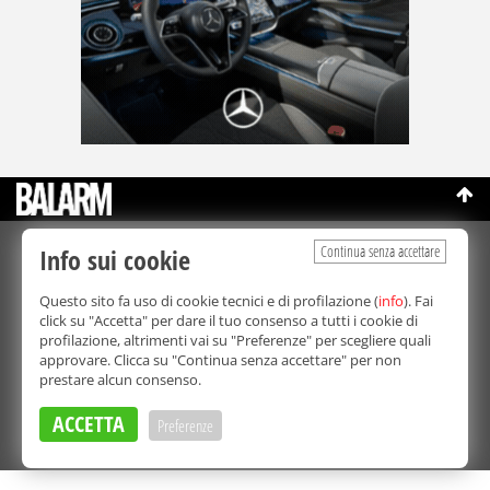
Continua senza accettare
Info sui cookie
©Copyright 2003-2026
Bmedia Srl
- P.IVA 07064240828
La riproduzione totale o parziale di tutti i contenuti, in qualunque
Questo sito fa uso di cookie tecnici e di profilazione (
info
). Fai
forma, su qualsiasi supporto è proibita.
click su "Accetta" per dare il tuo consenso a tutti i cookie di
Balarm.it è una testata giornalistica registrata. Autorizzazione del
profilazione, altrimenti vai su "Preferenze" per scegliere quali
Tribunale di Palermo n° 32 del 21/10/2003
approvare. Clicca su "Continua senza accettare" per non
Direttore responsabile:
Fabio Ricotta
prestare alcun consenso.
Privacy e Cookie Policy
ACCETTA
Preferenze