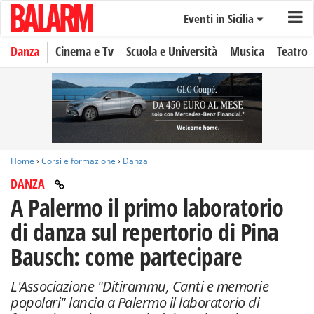
Eventi in Sicilia
Danza
Cinema e Tv
Scuola e Università
Musica
Teatro
Home
›
Corsi e formazione
›
Danza
DANZA
A Palermo il primo laboratorio
di danza sul repertorio di Pina
Bausch: come partecipare
L'Associazione "Ditirammu, Canti e memorie
popolari" lancia a Palermo il laboratorio di