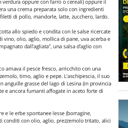
 verdura oppure con farro o cereali) oppure il
era una crema preparata solo con ingredienti
iletti di pollo, mandorle, latte, zucchero, lardo.
cotta allo spiedo e condita con le salse ricercate
i vino, olio, aglio, mollica di pane, uva acerba e
compagnato dall’agliata”, una salsa d’aglio con
o amava il pesce fresco, arricchito con una
zzemolo, timo, aglio e pepe. L’aschipescia, il suo
n anguille grasse del lago di Lesina (in provincia
itte e ancora fumanti affogate in aceto forte di
 e le erbe spontanee lesse (borragine,
tti conditi con olio, aglio, prezzemolo tritato, alici