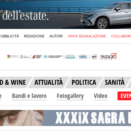
PUBBLICITÀ
REDAZIONE
AUTORI
INVIA SEGNALAZIONE
COLLABOR
D & WINE
ATTUALITÀ
POLITICA
SANITÀ
e
Bandi e lavoro
Fotogallery
Video
EVEN