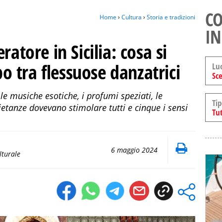
CO
Home
›
Cultura
›
Storia e tradizioni
IN
ratore in Sicilia: cosa si
 tra flessuose danzatrici
Lu
Sce
e musiche esotiche, i profumi speziati, le
Tip
ietanze dovevano stimolare tutti e cinque i sensi
Tut
6 maggio 2024
lturale