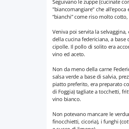
Seguivano le zuppe (cucinate con
"biancomangiare" che all’epoca 
“bianchi” come riso molto cotto, f
Veniva poi servita la selvaggina, 
della cucina federiciana, a base d
cipolle. Il pollo di solito era ac
vino ed aceto.
Non da meno della carne Federic
salsa verde a base di salvia, pre
piatto preferito, era preparato co
di Foggia) tagliate a tocchetti, fr
vino bianco.
Non potevano mancare le verdure
finocchietti, cicoria), i funghi (co