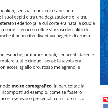
iocolieri, sensuali danzatrici sapevano
 i suoi ospiti e tra una degustazione e l’altra,
etterato Federico (alla cui corte era nata la scuola
a corte i cenacoli colti e sfarzosi dei califfi di
anche il buon cibo diventava oggetto di erudite
e esotiche, profumi speziati, seducenti danze e
olare tutti e cinque i sensi: la tavola era
ori accesi (giallo oro, rosso melagrano) e
n modo
molto coreografico
, in particolare la
no ricomposti ad esempio, come se fossero
i uccelli venivano presentati con il loro ricco
TE