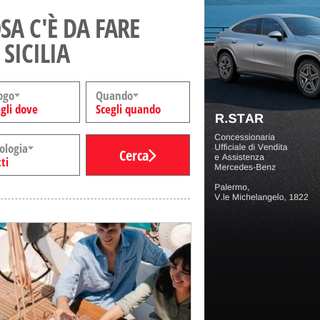
SA C'È DA FARE
 SICILIA
ogo
Quando
gli dove
Scegli quando
ologia
Cerca
ti