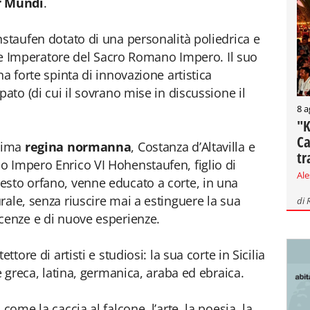
r Mundi
.
nstaufen dotato di una personalità poliedrica e
ia e Imperatore del Sacro Romano Impero. Il suo
na forte spinta di innovazione artistica
pato (di cui il sovrano mise in discussione il
8 a
"K
Ca
ltima
regina normanna
, Costanza d’Altavilla e
tr
o Impero Enrico VI Hohenstaufen, figlio di
Al
esto orfano, venne educato a corte, in una
rale, senza riuscire mai a estinguere la sua
di
cenze e di nuove esperienze.
ttore di artisti e studiosi: la sua corte in Sicilia
re greca, latina, germanica, araba ed ebraica.
come la caccia al falcone, l’arte, la poesia, la