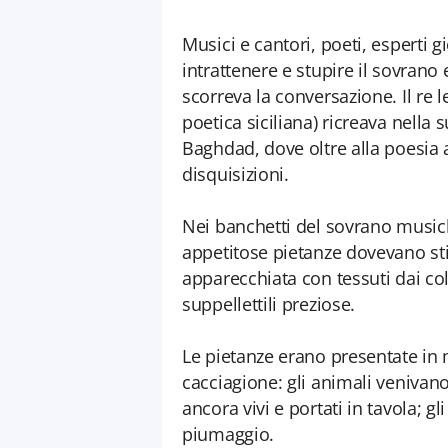
Musici e cantori, poeti, esperti g
intrattenere e stupire il sovrano e
scorreva la conversazione. Il re l
poetica siciliana) ricreava nella su
Baghdad, dove oltre alla poesia 
disquisizioni.
Nei banchetti del sovrano musich
appetitose pietanze dovevano stim
apparecchiata con tessuti dai col
suppellettili preziose.
Le pietanze erano presentate i
cacciagione: gli animali veniva
ancora vivi e portati in tavola; gl
piumaggio.