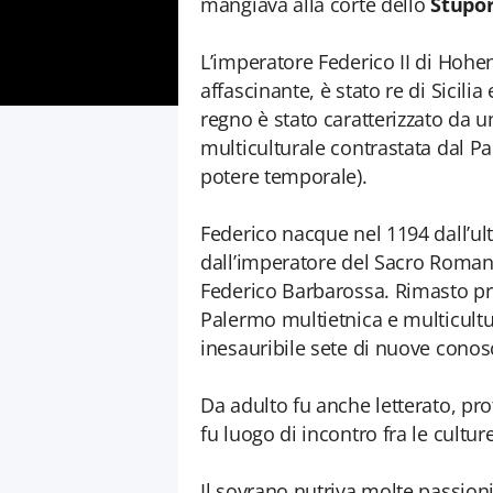
mangiava alla corte dello
Stupo
L’imperatore Federico II di Hohe
affascinante, è stato re di Sicil
regno è stato caratterizzato da u
multiculturale contrastata dal Pa
potere temporale).
Federico nacque nel 1194 dall’u
dall’imperatore del Sacro Roman
Federico Barbarossa. Rimasto pr
Palermo multietnica e multicultu
inesauribile sete di nuove conos
Da adulto fu anche letterato, prote
fu luogo di incontro fra le cultu
Il sovrano nutriva molte passioni 