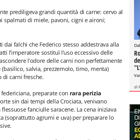
nte prediligeva grandi quantità di carne: cervo al
bi spalmati di miele, pavoni, cigni e aironi;
ti dai falchi che Federico stesso addestrava alla
Dal
Ro
tti l’imperatore sostituì l’uso eccessivo delle
de
nascondere l’odore delle carni non perfettamente
"L
(basilico, salvia, prezzemolo, timo, menta)
Var
di carni fresche.
di
a federiciana, preparate con
rara perizia
rte sin dai tempi della Crociata, venivano
 flessuose fanciulle saracene. La cena iniziava
ta (soprattutto agrumi e uva) per preparare lo
sive.