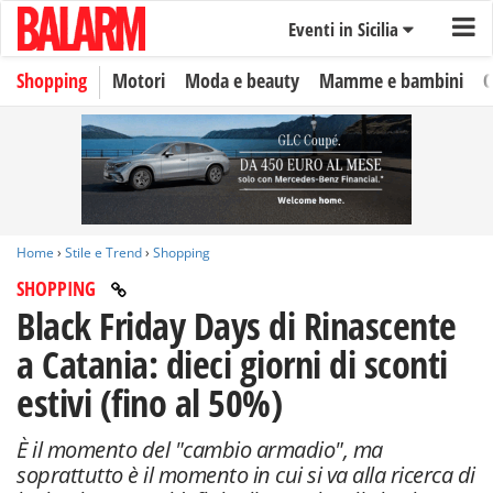
Eventi in Sicilia
Shopping
Motori
Moda e beauty
Mamme e bambini
O
Home
›
Stile e Trend
›
Shopping
SHOPPING
Black Friday Days di Rinascente
a Catania: dieci giorni di sconti
estivi (fino al 50%)
È il momento del "cambio armadio", ma
soprattutto è il momento in cui si va alla ricerca di