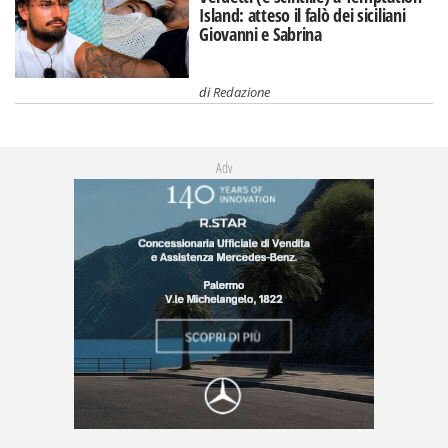
Island: atteso il falò dei siciliani
Giovanni e Sabrina
di
Redazione
Adv