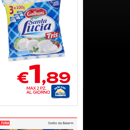
LTURA
Scelto da Balarm