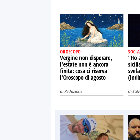
OROSCOPO
SOCIA
Vergine non disperare,
"Ho 
l'estate non è ancora
sicil
finita: cosa ci riserva
svel
l'Oroscopo di agosto
(indi
di
Redazione
di
Sal