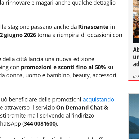
 da rinnovare e magari anche qualche dettaglio
bella stagione passano anche da
Rinascente
in
 2 giugno 2026
torna a riempirsi di occasioni con
Ab
un
e della città lancia una nuova edizione
ad
pping con
promozioni e sconti fino al 50%
su
oda donna, uomo e bambino, beauty, accessori,
di
 può beneficiare delle promozioni
acquistando
 attraverso il servizio
On Demand Chat &
sti tramite mail scrivendo all'indirizzo
hatsApp (
344 0081600
).