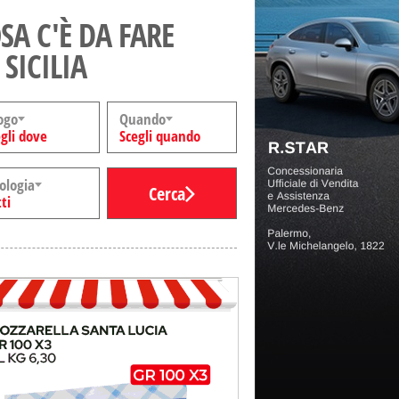
SA C'È DA FARE
 SICILIA
ogo
Quando
gli dove
Scegli quando
ologia
Cerca
ti