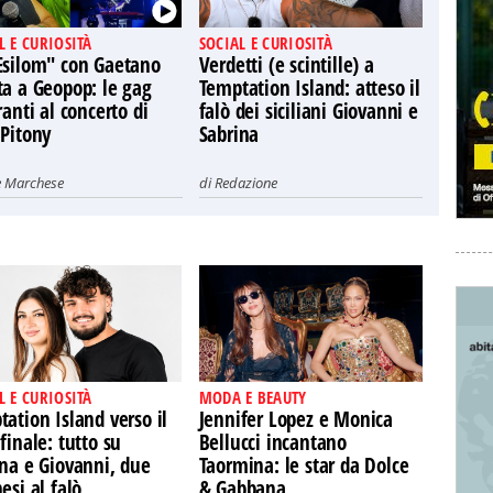
L E CURIOSITÀ
SOCIAL E CURIOSITÀ
Esilom" con Gaetano
Verdetti (e scintille) a
ta a Geopop: le gag
Temptation Island: atteso il
ranti al concerto di
falò dei siciliani Giovanni e
 Pitony
Sabrina
e Marchese
di
Redazione
L E CURIOSITÀ
MODA E BEAUTY
ation Island verso il
Jennifer Lopez e Monica
finale: tutto su
Bellucci incantano
ina e Giovanni, due
Taormina: le star da Dolce
esi al falò
& Gabbana