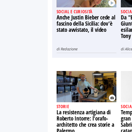
SOCIAL E CURIOSITÀ
SOCIA
Anche Justin Bieber cede al
Da "
fascino della Sicilia: dov'è
Giun
stato avvistato, il video
esila
Tony
di
Redazione
di
Alic
STORIE
SOCIA
La resistenza artigiana di
Tempt
Roberto Intorre: l'orafo-
gran 
architetto che crea storie a
Sabr
Palermo
catan