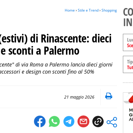
CO
Home
›
Stile e Trend
›
Shopping
IN
estivi) di Rinascente: dieci
Lu
Sce
 e sconti a Palermo
Tip
cente" di via Roma a Palermo lancia dieci giorni
Tut
ccessori e design con sconti fino al 50%
21 maggio 2026