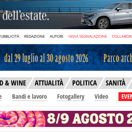
PUBBLICITÀ
REDAZIONE
AUTORI
INVIA SEGNALAZIONE
COLLABOR
D & WINE
ATTUALITÀ
POLITICA
SANITÀ
e
Bandi e lavoro
Fotogallery
Video
EVEN