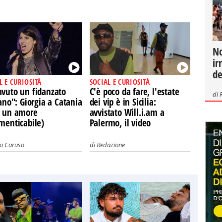
No
ir
de
L E CURIOSITÀ
SOCIAL E CURIOSITÀ
avuto un fidanzato
C'è poco da fare, l'estate
di
iano": Giorgia a Catania
dei vip è in Sicilia:
a un amore
avvistato Will.i.am a
menticabile)
Palermo, il video
vo Caruso
di
Redazione