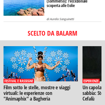
(sommerso): l'eccezionale
scoperta alle Eolie
di
Aurelio Sanguinetti
SCELTO DA BALARM
FESTIVAL E RASSEGNE
ESPERIENZE
Film sotto le stelle, mostre e viaggi
Un capolavo
virtuali: le esperienze con
sabbia: Stef
"Animaphix" a Bagheria
Cefalù