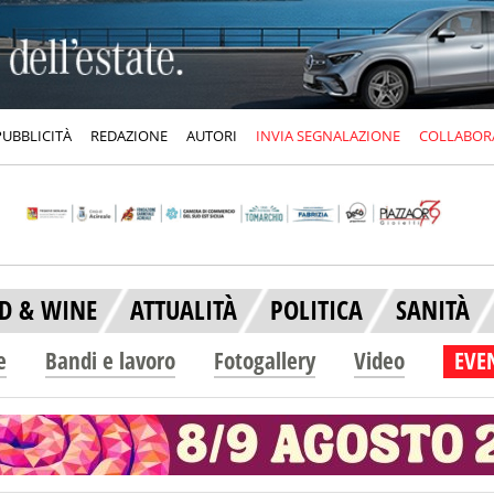
PUBBLICITÀ
REDAZIONE
AUTORI
INVIA SEGNALAZIONE
COLLABOR
D & WINE
ATTUALITÀ
POLITICA
SANITÀ
e
Bandi e lavoro
Fotogallery
Video
EVEN