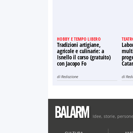
HOBBY E TEMPO LIBERO
TEATR
Tradizioni artigiane,
Labor
agricole e culinarie: a
multi
Isnello il corso (gratuito)
proge
con Jacopo Fo
Cata
di
Redazione
di
Red
Idee, storie, person