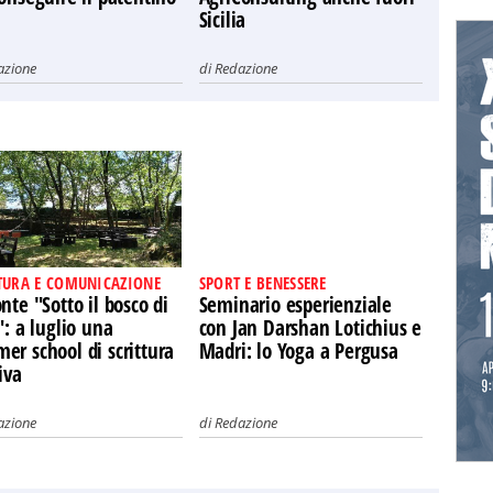
Sicilia
azione
di
Redazione
TURA E COMUNICAZIONE
SPORT E BENESSERE
nte "Sotto il bosco di
Seminario esperienziale
": a luglio una
con Jan Darshan Lotichius e
r school di scrittura
Madri: lo Yoga a Pergusa
iva
azione
di
Redazione