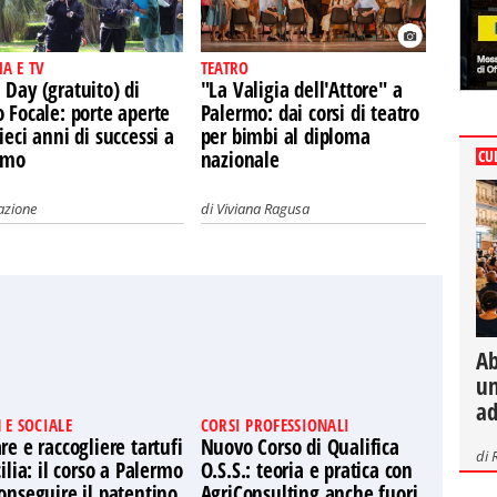
A E TV
TEATRO
Day (gratuito) di
"La Valigia dell'Attore" a
 Focale: porte aperte
Palermo: dai corsi di teatro
ieci anni di successi a
per bimbi al diploma
rmo
nazionale
CU
azione
di
Viviana Ragusa
Ab
un
ad
 E SOCIALE
CORSI PROFESSIONALI
re e raccogliere tartufi
Nuovo Corso di Qualifica
di
cilia: il corso a Palermo
O.S.S.: teoria e pratica con
onseguire il patentino
AgriConsulting anche fuori