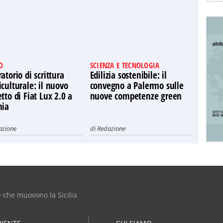
O
SCIENZA E TECNOLOGIA
atorio di scrittura
Edilizia sostenibile: il
culturale: il nuovo
convegno a Palermo sulle
tto di Fiat Lux 2.0 a
nuove competenze green
nia
azione
di
Redazione
e che muovono la Sicilia