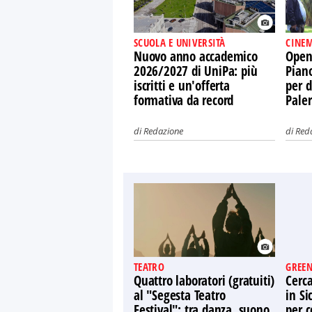
SCUOLA E UNIVERSITÀ
CINEM
Nuovo anno accademico
Open 
2026/2027 di UniPa: più
Piano
iscritti e un'offerta
per d
formativa da record
Pale
di
Redazione
di
Red
TEATRO
GREEN
Quattro laboratori (gratuiti)
Cerca
al "Segesta Teatro
in Si
Festival": tra danza, suono
per c