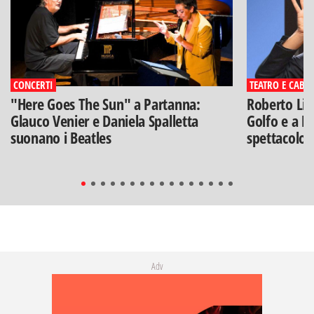
CONCERTI
TEATRO E CABA
"Here Goes The Sun" a Partanna:
Roberto Lip
Glauco Venier e Daniela Spalletta
Golfo e a Po
suonano i Beatles
spettacolo"
Adv