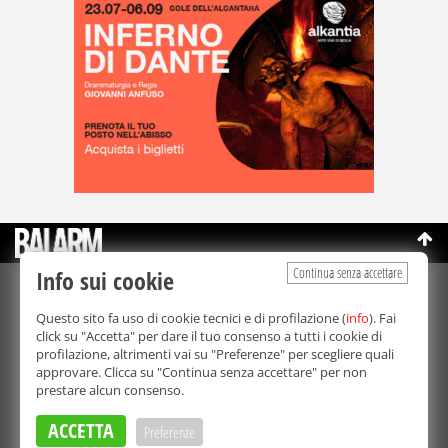
Continua senza accettare
Info sui cookie
©Copyright 2003-2026
Bmedia Srl
- P.IVA 07064240828
Questo sito fa uso di cookie tecnici e di profilazione (
info
). Fai
La riproduzione totale o parziale di tutti i contenuti, in qualunque
click su "Accetta" per dare il tuo consenso a tutti i cookie di
forma, su qualsiasi supporto è proibita.
profilazione, altrimenti vai su "Preferenze" per scegliere quali
Balarm.it è una testata giornalistica registrata. Autorizzazione del
approvare. Clicca su "Continua senza accettare" per non
Tribunale di Palermo n° 32 del 21/10/2003
prestare alcun consenso.
Direttore responsabile:
Fabio Ricotta
Privacy e Cookie Policy
ACCETTA
Preferenze