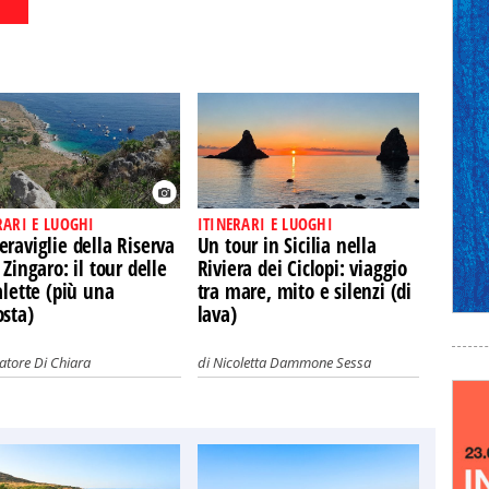
RARI E LUOGHI
ITINERARI E LUOGHI
raviglie della Riserva
Un tour in Sicilia nella
 Zingaro: il tour delle
Riviera dei Ciclopi: viaggio
alette (più una
tra mare, mito e silenzi (di
osta)
lava)
atore Di Chiara
di
Nicoletta Dammone Sessa