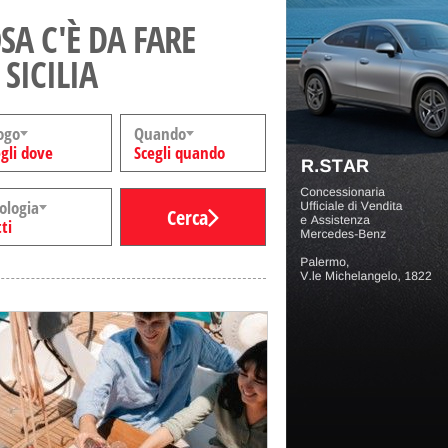
SA C'È DA FARE
 SICILIA
ogo
Quando
gli dove
Scegli quando
ologia
Cerca
ti