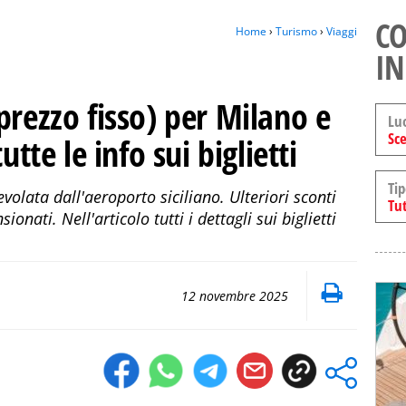
CO
Home
›
Turismo
›
Viaggi
IN
prezzo fisso) per Milano e
Lu
Sce
utte le info sui biglietti
Tip
gevolata dall'aeroporto siciliano. Ulteriori sconti
Tut
onati. Nell'articolo tutti i dettagli sui biglietti
12 novembre 2025