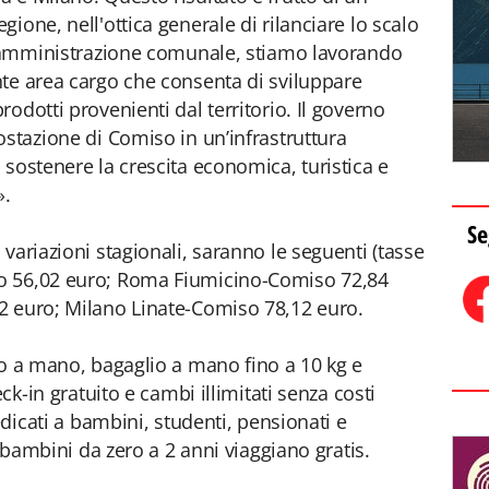
ione, nell'ottica generale di rilanciare lo scalo
ll'amministrazione comunale, stiamo lavorando
te area cargo che consenta di sviluppare
odotti provenienti dal territorio. Il governo
ostazione di Comiso in un’infrastruttura
 sostenere la crescita economica, turistica e
».
Se
variazioni stagionali, saranno le seguenti (tasse
o 56,02 euro; Roma Fiumicino-Comiso 72,84
2 euro; Milano Linate-Comiso 78,12 euro.
o a mano, bagaglio a mano fino a 10 kg e
eck-in gratuito e cambi illimitati senza costi
edicati a bambini, studenti, pensionati e
I bambini da zero a 2 anni viaggiano gratis.