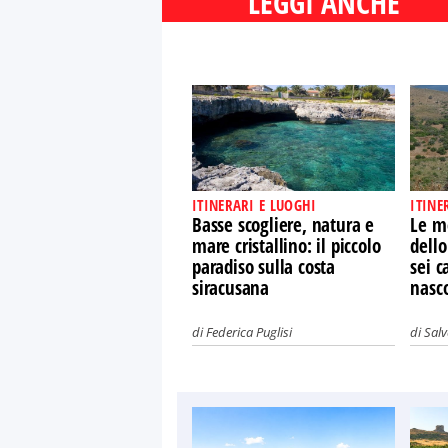
LEGGI ANCHE
ITINERARI E LUOGHI
ITINE
Basse scogliere, natura e
Le me
mare cristallino: il piccolo
dello
paradiso sulla costa
sei c
siracusana
nasc
di
Federica Puglisi
di
Salv