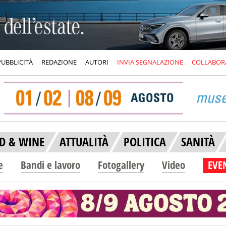
PUBBLICITÀ
REDAZIONE
AUTORI
INVIA SEGNALAZIONE
COLLABOR
D & WINE
ATTUALITÀ
POLITICA
SANITÀ
e
Bandi e lavoro
Fotogallery
Video
EVEN