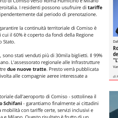
oporto di Comiso verso Roma Fiumicino e Milano
eroitalia. I residenti possono usufruire di
tariffe
ndipendentemente dal periodo di prenotazione.
rantire la continuità territoriale di Comiso è
di cui il 60% è coperto da fondi della Regione
o Stato.
Dal
Ro
de
, sono stati venduti più di 30mila biglietti. Il 99%
"L
lano. L'assessorato regionale alle Infrastrutture
Var
ltre
due nuove tratte
. Presto verrà pubblicata
ivolta alle compagnie aeree interessate a
di
itoriale dall’aeroporto di Comiso - sottolinea il
 Schifani
- garantiamo finalmente ai cittadini
la mobilità con tariffe certe, servizi inclusivi e
 e Milano. Questo risultato è frutto di un