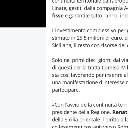
continuità territoriale dall’aer
Linate, gestiti dalla compagnia A
fisse
e garantite tutto l’anno, i
L’investimento complessivo per ga
stimato in 25,5 milioni di euro, 
Siciliana, il resto con risorse dell
Solo nei primi dieci giorni dal via
di questi per la tratta Comiso-Mi
sta così lavorando per inserire a
una manifestazione d'interesse r
partecipare.
«Con l’avvio della continuità terr
presidente della Regione,
Renato
della Sicilia orientale il diritto al
collegamenti costanti verso Roma