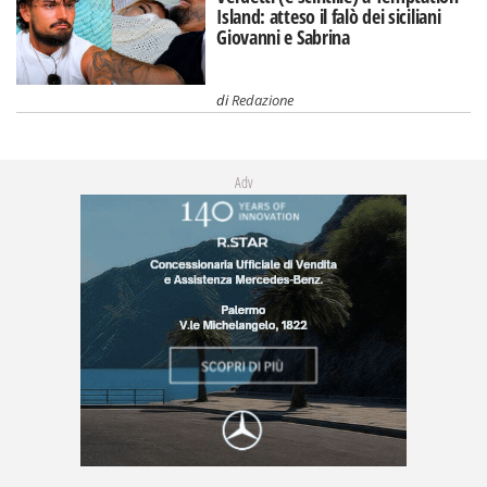
Island: atteso il falò dei siciliani
Giovanni e Sabrina
di
Redazione
Adv