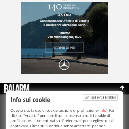
Continua senza accettare
Info sui cookie
©Copyright 2003-2026
Bmedia Srl
- P.IVA 07064240828
Questo sito fa uso di cookie tecnici e di profilazione (
info
). Fai
La riproduzione totale o parziale di tutti i contenuti, in qualunque
click su "Accetta" per dare il tuo consenso a tutti i cookie di
forma, su qualsiasi supporto è proibita.
profilazione, altrimenti vai su "Preferenze" per scegliere quali
Balarm.it è una testata giornalistica registrata. Autorizzazione del
approvare. Clicca su "Continua senza accettare" per non
Tribunale di Palermo n° 32 del 21/10/2003