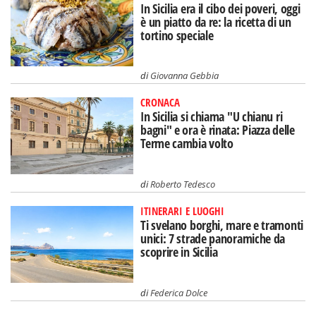
In Sicilia era il cibo dei poveri, oggi
è un piatto da re: la ricetta di un
tortino speciale
di
Giovanna Gebbia
CRONACA
In Sicilia si chiama "U chianu ri
bagni" e ora è rinata: Piazza delle
Terme cambia volto
di
Roberto Tedesco
ITINERARI E LUOGHI
Ti svelano borghi, mare e tramonti
unici: 7 strade panoramiche da
scoprire in Sicilia
di
Federica Dolce