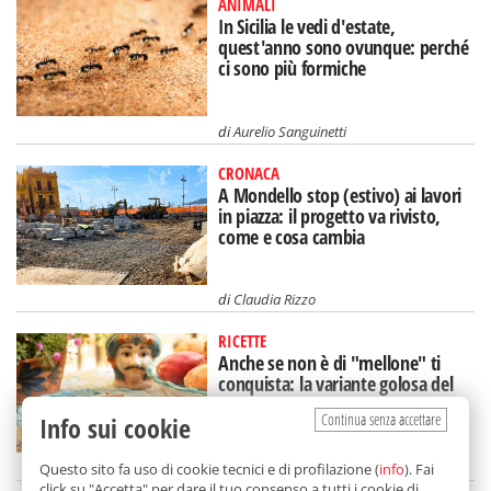
ANIMALI
In Sicilia le vedi d'estate,
quest'anno sono ovunque: perché
ci sono più formiche
di
Aurelio Sanguinetti
CRONACA
A Mondello stop (estivo) ai lavori
in piazza: il progetto va rivisto,
come e cosa cambia
di
Claudia Rizzo
RICETTE
Anche se non è di "mellone" ti
conquista: la variante golosa del
dolce (siciliano) estivo
Continua senza accettare
Info sui cookie
di
Redazione
Questo sito fa uso di cookie tecnici e di profilazione (
info
). Fai
click su "Accetta" per dare il tuo consenso a tutti i cookie di