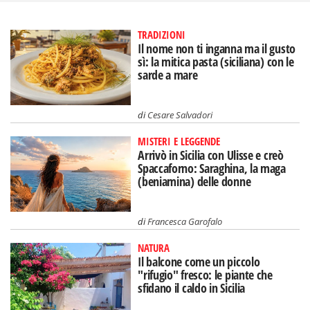
TRADIZIONI
Il nome non ti inganna ma il gusto
sì: la mitica pasta (siciliana) con le
sarde a mare
di
Cesare Salvadori
MISTERI E LEGGENDE
Arrivò in Sicilia con Ulisse e creò
Spaccaforno: Saraghina, la maga
(beniamina) delle donne
di
Francesca Garofalo
NATURA
Il balcone come un piccolo
"rifugio" fresco: le piante che
sfidano il caldo in Sicilia