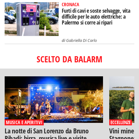
CRONACA
Furti di cavi e soste selvagge, vita
difficile per le auto elettriche: a
Palermo si corre ai ripari
di
Gabriella Di Carlo
SCELTO DA BALARM
MUSICA E APERITIVI
ECCELLENZE
La notte di San Lorenzo da Bruno
Vini minera
Ribadi: birra, musica live e visite
Stagnone: l