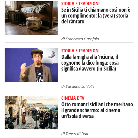
STORIA E TRADIZIONI
Se in Sicilia ti chiamano così non è
un complimento: la (vera) storia
del càntaru
di
Francesca Garofalo
STORIA E TRADIZIONI
Dalla famiglia alla 'nciuria, il
cognome la dice lunga: cosa
significa davvero (in Sicilia)
di
Susanna La Valle
CINEMA E TV
Otto romanzi siciliani che meritano
il grande schermo: al cinema
un'Isola diversa
di
Tancredi Bua