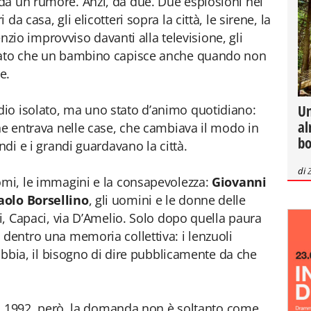
da un rumore. Anzi, da due. Due esplosioni nel
a casa, gli elicotteri sopra la città, le sirene, la
lenzio improvviso davanti alla televisione, gli
zzato che un bambino capisce anche quando non
e.
Un
io isolato, ma uno stato d’animo quotidiano:
al
che entrava nelle case, che cambiava il modo in
bo
ndi e i grandi guardavano la città.
di
omi, le immagini e la consapevolezza:
Giovanni
aolo Borsellino
, gli uomini e le donne delle
ti, Capaci, via D’Amelio. Solo dopo quella paura
 dentro una memoria collettiva: i lenzuoli
 rabbia, il bisogno di dire pubblicamente da che
 del 1992, però, la domanda non è soltanto come