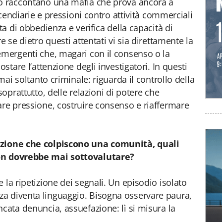
no raccontano una mafia che prova ancora a
incendiarie e pressioni contro attività commerciali
ta di obbedienza e verifica della capacità di
e se dietro questi attentati vi sia direttamente la
emergenti che, magari con il consenso o la
ostare l’attenzione degli investigatori. In questi
 mai soltanto criminale: riguarda il controllo della
soprattutto, delle relazioni di potere che
are pressione, costruire consenso e riaffermare
azione che colpiscono una comunità, quali
non dovrebbe mai sottovalutare?
 la ripetizione dei segnali. Un episodio isolato
a diventa linguaggio. Bisogna osservare paura,
cata denuncia, assuefazione: lì si misura la