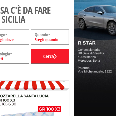
SA C'È DA FARE
 SICILIA
ogo
Quando
gli dove
Scegli quando
ologia
Cerca
ti