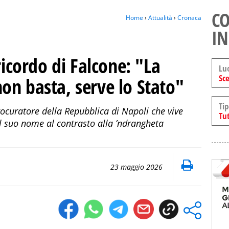
CO
Home
›
Attualità
›
Cronaca
IN
ricordo di Falcone: "La
Lu
Sce
on basta, serve lo Stato"
Tip
 procuratore della Repubblica di Napoli che vive
Tut
il suo nome al contrasto alla ’ndrangheta
23 maggio 2026