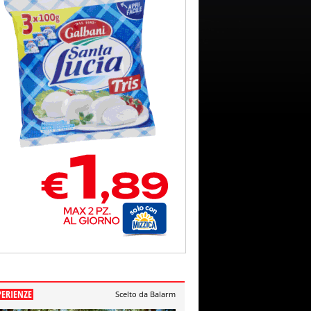
PERIENZE
Scelto da Balarm