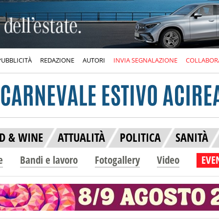
PUBBLICITÀ
REDAZIONE
AUTORI
INVIA SEGNALAZIONE
COLLABOR
D & WINE
ATTUALITÀ
POLITICA
SANITÀ
e
Bandi e lavoro
Fotogallery
Video
EVEN