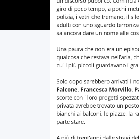
un discorso pubblico. Comincia 
giro di poco tempo, a pochi metri d
polizia, i vetri che tremano, il si
adulti con uno sguardo terrori
sa ancora dare un nome alle cos
Una paura che non era un episod
qualcosa che restava nell’aria, 
cui i più piccoli guardavano i gra
Solo dopo sarebbero arrivati i n
Falcone
,
Francesca Morvillo
,
P
scorte con i loro progetti spezza
privata avrebbe trovato un posto
bianchi ai balconi, le piazze, la
parte stare.
A più di trent’anni dalle stragi