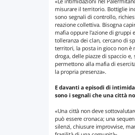
«Le intimidazioni nel Palermita
misurare il territorio. Bottiglie 
sono segnali di controllo, richies
reazione collettiva. Bisogna capir
mafia oppure l’azione di gruppi 
tolleranza dei clan, cercano di sp
territori, la posta in gioco non è
droga, delle piazze di spaccio e, 
permettono alla mafia di esercit
la propria presenza».
E davanti a episodi di intimid
sono i segnali che una città 
«Una città non deve sottovalutare
può essere cronaca; una sequenz
silenzi, chiusure improvvise, man
fragilità di una comunità».