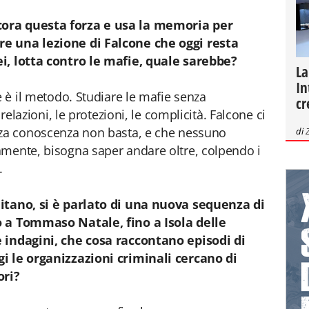
ora questa forza e usa la memoria per
e una lezione di Falcone che oggi resta
ei, lotta contro le mafie, quale sarebbe?
La
In
e è il metodo. Studiare le mafie senza
cr
 relazioni, le protezioni, le complicità. Falcone ci
nza conoscenza non basta, e che nessuno
di
amente, bisogna saper andare oltre, colpendo i
.
mitano, si è parlato di una nuova sequenza di
o a Tommaso Natale, fino a Isola delle
e indagini, che cosa raccontano episodi di
gi le organizzazioni criminali cercano di
ori?