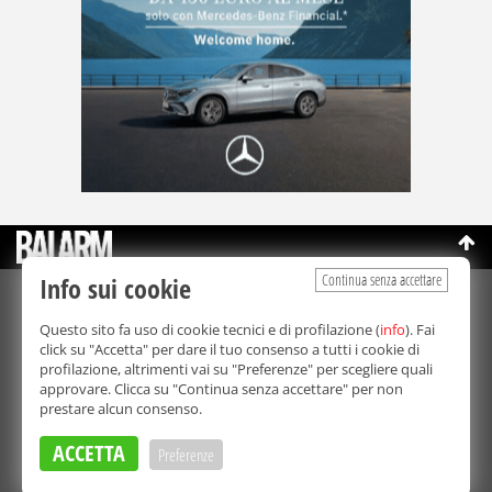
Continua senza accettare
Info sui cookie
©Copyright 2003-2026
Bmedia Srl
- P.IVA 07064240828
Questo sito fa uso di cookie tecnici e di profilazione (
info
). Fai
La riproduzione totale o parziale di tutti i contenuti, in qualunque
click su "Accetta" per dare il tuo consenso a tutti i cookie di
forma, su qualsiasi supporto è proibita.
profilazione, altrimenti vai su "Preferenze" per scegliere quali
Balarm.it è una testata giornalistica registrata. Autorizzazione del
approvare. Clicca su "Continua senza accettare" per non
Tribunale di Palermo n° 32 del 21/10/2003
prestare alcun consenso.
Direttore responsabile:
Fabio Ricotta
Privacy e Cookie Policy
ACCETTA
Preferenze